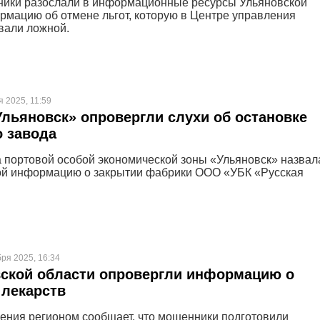
ики разослали в информационные ресурсы Ульяновской
рмацию об отмене льгот, которую в Центре управления
вали ложной.
я 2025, 11:59
льяновск» опровергли слухи об остановке
 завода
 портовой особой экономической зоны «Ульяновск» назвал
ой информацию о закрытии фабрики ООО «УБК «Русская
бря 2025, 16:34
ской области опровергли информацию о
 лекарств
ения регионом сообщает, что мошенники подготовили