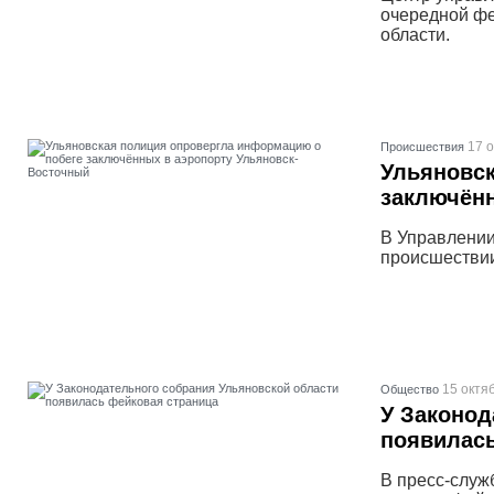
очередной фе
области.
17 о
Проиcшествия
Ульяновск
заключённ
В Управлении
происшествии
15 октя
Общество
У Законод
появилась
В пресс-служ