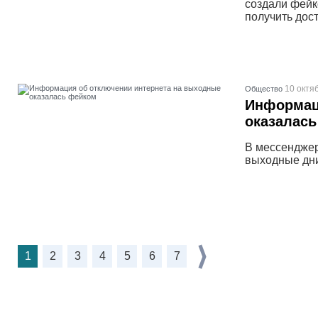
создали фейк
получить дос
10 октя
Общество
Информац
оказалас
В мессенджер
выходные дни
1
2
3
4
5
6
7