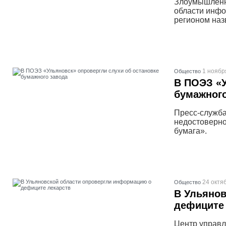
Злоумышленн
области инфо
регионом наз
1 ноябр
Общество
В ПОЭЗ «У
бумажного
Пресс-служба
недостоверн
бумага».
24 октя
Общество
В Ульянов
дефиците
Центр управл