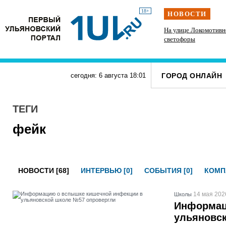
18+
НОВОСТИ
ь в фуру
Инзенцы простятся с земляком, погибшим на
На улице Локомотивн
СВО
светофоры
ГОРОД ОНЛАЙН
сегодня: 6 августа
18
:
01
ТЕГИ
фейк
НОВОСТИ [68]
ИНТЕРВЬЮ [0]
СОБЫТИЯ [0]
КОМП
14 мая 202
Школы
Информац
ульяновс