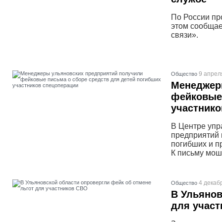
По России пр
этом сообщае
связи».
9 апрел
Общество
Менеджер
фейковые 
участнико
В Центре упр
предприятий 
погибших и п
К письму мош
4 декаб
Общество
В Ульянов
для учас