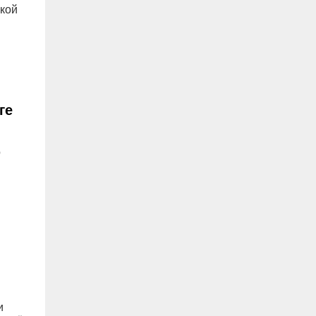
ской
ге
о
и