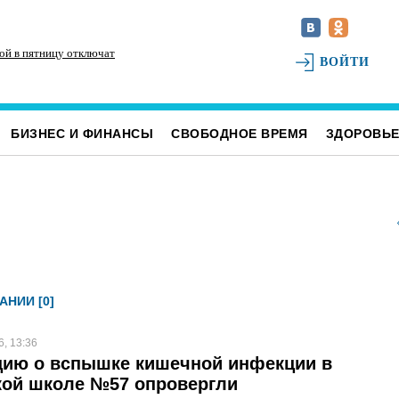
ой в пятницу отключат
Для обслуживания кладбищ Ульяновска
По
ВОЙТИ
закупили новую спецтехнику
ве
БИЗНЕС И ФИНАНСЫ
СВОБОДНОЕ ВРЕМЯ
ЗДОРОВЬ
АНИИ [0]
6, 13:36
ию о вспышке кишечной инфекции в
кой школе №57 опровергли