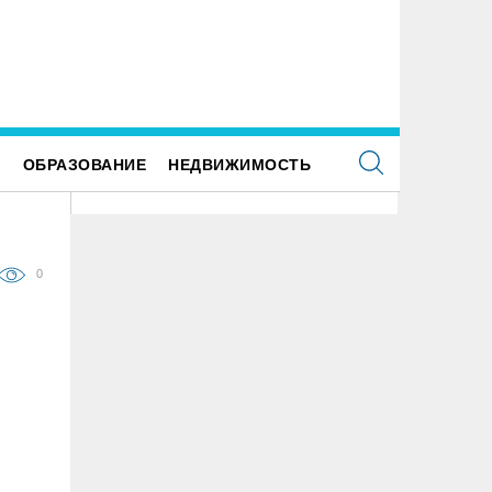
дросток на питбайке сшиб двух 15-летних
лосипедисток в Павловке
Е
ОБРАЗОВАНИЕ
НЕДВИЖИМОСТЬ
0