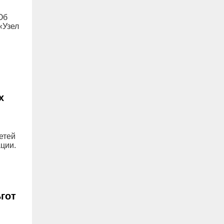
Об
«Узел
х
етей
ции.
гот