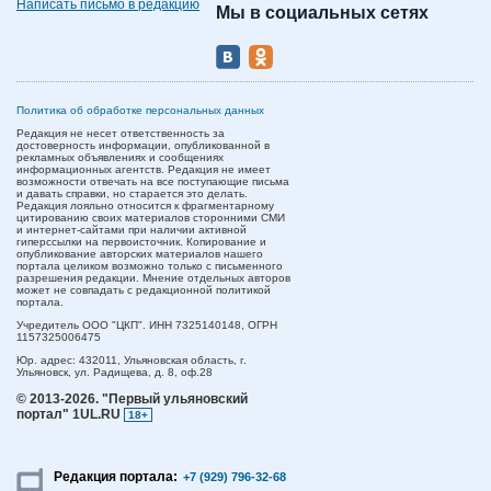
Написать письмо в редакцию
Мы в социальных сетях
Политика об обработке персональных данных
Редакция не несет ответственность за
достоверность информации, опубликованной в
рекламных объявлениях и сообщениях
информационных агентств. Редакция не имеет
возможности отвечать на все поступающие письма
и давать справки, но старается это делать.
Редакция лояльно относится к фрагментарному
цитированию своих материалов сторонними СМИ
и интернет-сайтами при наличии активной
гиперссылки на первоисточник. Копирование и
опубликование авторских материалов нашего
портала целиком возможно только с письменного
разрешения редакции. Мнение отдельных авторов
может не совпадать с редакционной политикой
портала.
Учредитель ООО "ЦКП". ИНН 7325140148, ОГРН
1157325006475
Юр. адрес:
432011,
Ульяновская область,
г.
Ульяновск,
ул. Радищева, д. 8, оф.28
© 2013-2026.
"Первый ульяновский
портал" 1UL.RU
18+
Редакция портала:
+7 (929) 796-32-68