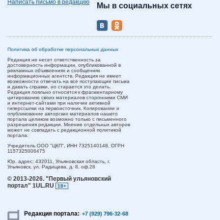
Написать письмо в редакцию
Мы в социальных сетях
Политика об обработке персональных данных
Редакция не несет ответственность за
достоверность информации, опубликованной в
рекламных объявлениях и сообщениях
информационных агентств. Редакция не имеет
возможности отвечать на все поступающие письма
и давать справки, но старается это делать.
Редакция лояльно относится к фрагментарному
цитированию своих материалов сторонними СМИ
и интернет-сайтами при наличии активной
гиперссылки на первоисточник. Копирование и
опубликование авторских материалов нашего
портала целиком возможно только с письменного
разрешения редакции. Мнение отдельных авторов
может не совпадать с редакционной политикой
портала.
Учредитель ООО "ЦКП". ИНН 7325140148, ОГРН
1157325006475
Юр. адрес:
432011,
Ульяновская область,
г.
Ульяновск,
ул. Радищева, д. 8, оф.28
© 2013-2026.
"Первый ульяновский
портал" 1UL.RU
18+
Редакция портала:
+7 (929) 796-32-68