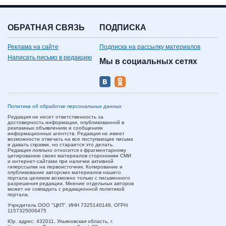
ОБРАТНАЯ СВЯЗЬ
ПОДПИСКА
Реклама на сайте
Подписка на рассылку материалов
Написать письмо в редакцию
Мы в социальных сетях
Политика об обработке персональных данных
Редакция не несет ответственность за
достоверность информации, опубликованной в
рекламных объявлениях и сообщениях
информационных агентств. Редакция не имеет
возможности отвечать на все поступающие письма
и давать справки, но старается это делать.
Редакция лояльно относится к фрагментарному
цитированию своих материалов сторонними СМИ
и интернет-сайтами при наличии активной
гиперссылки на первоисточник. Копирование и
опубликование авторских материалов нашего
портала целиком возможно только с письменного
разрешения редакции. Мнение отдельных авторов
может не совпадать с редакционной политикой
портала.
Учредитель ООО "ЦКП". ИНН 7325140148, ОГРН
1157325006475
Юр. адрес:
432011,
Ульяновская область,
г.