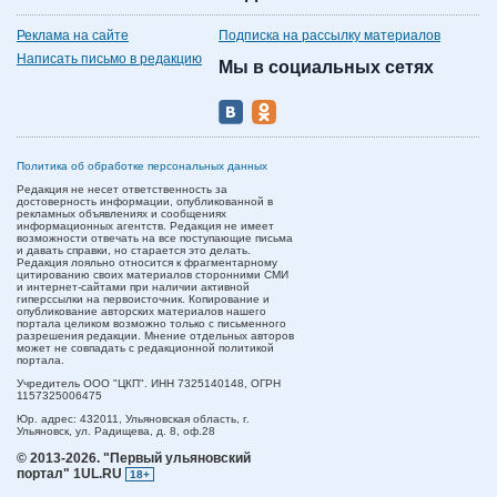
Реклама на сайте
Подписка на рассылку материалов
Написать письмо в редакцию
Мы в социальных сетях
Политика об обработке персональных данных
Редакция не несет ответственность за
достоверность информации, опубликованной в
рекламных объявлениях и сообщениях
информационных агентств. Редакция не имеет
возможности отвечать на все поступающие письма
и давать справки, но старается это делать.
Редакция лояльно относится к фрагментарному
цитированию своих материалов сторонними СМИ
и интернет-сайтами при наличии активной
гиперссылки на первоисточник. Копирование и
опубликование авторских материалов нашего
портала целиком возможно только с письменного
разрешения редакции. Мнение отдельных авторов
может не совпадать с редакционной политикой
портала.
Учредитель ООО "ЦКП". ИНН 7325140148, ОГРН
1157325006475
Юр. адрес:
432011,
Ульяновская область,
г.
Ульяновск,
ул. Радищева, д. 8, оф.28
© 2013-2026.
"Первый ульяновский
портал" 1UL.RU
18+