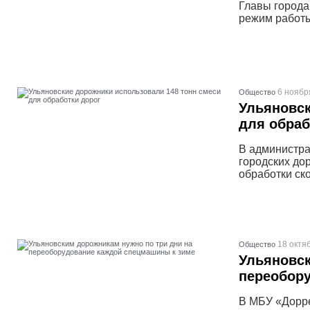
Главы города
режим работ
6 ноябр
Общество
Ульяновск
для обраб
В администра
городских до
обработки ско
18 октя
Общество
Ульяновск
переобор
В МБУ «Дорре