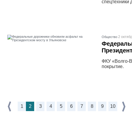
спецтехники 
2 октяб
Общество
Федераль
Президент
ФКУ «Волго-В
покрытие.
1
2
3
4
5
6
7
8
9
10