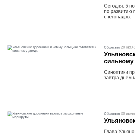
Сегодня, 5 н
по развитию г
снегопадов.
20 октя
Общество
Ульяновск
сильному
Синоптики пр
завтра днём 
30 июля
Общество
Ульяновс
Глава Ульяно