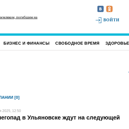
 земляком, погибшим на
На улице Локомотивной в пятницу отключат
Дл
ВОЙТИ
светофоры
за
БИЗНЕС И ФИНАНСЫ
СВОБОДНОЕ ВРЕМЯ
ЗДОРОВЬ
АНИИ [0]
я 2025, 12:50
егопад в Ульяновске ждут на следующей