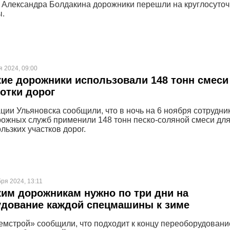
 Александра Болдакина дорожники перешли на круглосуто
ы.
я 2024, 09:00
ие дорожники использовали 148 тонн смеси
отки дорог
ции Ульяновска сообщили, что в ночь на 6 ноября сотрудни
рожных служб применили 148 тонн песко-соляной смеси дл
льзких участков дорог.
бря 2024, 13:11
им дорожникам нужно по три дни на
удование каждой спецмашины к зиме
мстрой» сообщили, что подходит к концу переоборудовани