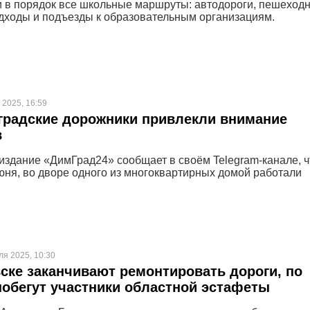
и в порядок все школьные маршруты: автодороги, пешеход
дходы и подъезды к образовательным организациям.
 2025, 16:59
градские дорожники привлекли внимание
в
издание «ДимГрад24» сообщает в своём Telegram-канале, ч
июня, во дворе одного из многоквартирных домой работали
ля 2025, 10:30
ске заканчивают ремонтировать дороги, по
обегут участники областной эстафеты