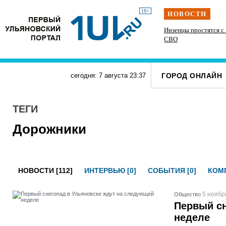
18+
НОВОСТИ
етних
На ульяновской трассе «Хонда» врезалась в фуру
Инзенцы простятся с
во время разворота
СВО
ГОРОД ОНЛАЙН
сегодня: 7 августа
23
:
37
ТЕГИ
Дорожники
НОВОСТИ [112]
ИНТЕРВЬЮ [0]
СОБЫТИЯ [0]
КОМП
5 ноябр
Общество
Первый сн
неделе