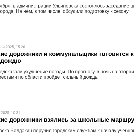
оября, в администрации Ульяновска состоялось заседание 
орода. На нём, в том числе, обсудили подготовку к сезону
бря 2025, 15:26
ие дорожники и коммунальщики готовятся к
 дождю
едсказали ухудшение погоды. По прогнозу, в ночь на вторни
местами по области пройдёт сильный дождь.
 2025, 10:31
кие дорожники взялись за школьные маршр
вска Болдакин поручил городским службам к началу учебно