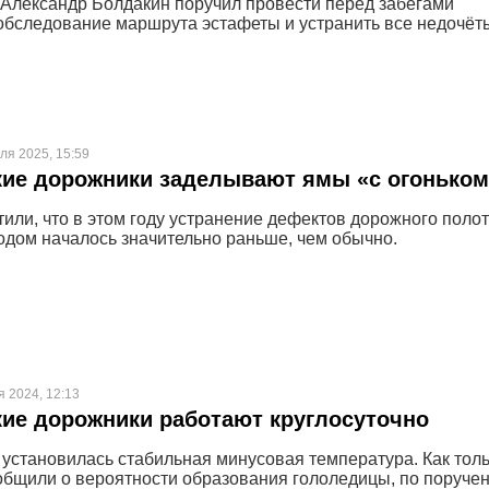
 Александр Болдакин поручил провести перед забегами
обследование маршрута эстафеты и устранить все недочёт
ля 2025, 15:59
кие дорожники заделывают ямы «с огоньком
тили, что в этом году устранение дефектов дорожного поло
дом началось значительно раньше, чем обычно.
я 2024, 12:13
ие дорожники работают круглосуточно
 установилась стабильная минусовая температура. Как тол
общили о вероятности образования гололедицы, по поруче