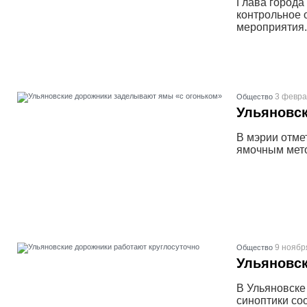
Глава города
контрольное 
мероприятия.
3 февра
Общество
Ульяновс
В мэрии отме
ямочным мето
9 ноябр
Общество
Ульяновск
В Ульяновске
синоптики со