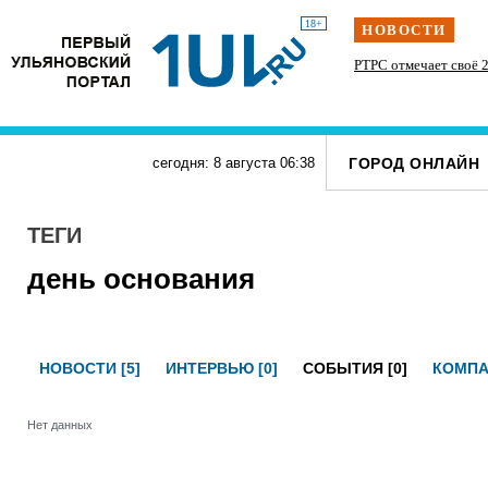
18+
НОВОСТИ
» силачи
Наше наследие: история первых «небоскрёбов»
РТРС отмечает своё 2
тупит
Ульяновска
ГОРОД ОНЛАЙН
сегодня: 8 августа
06
:
38
ТЕГИ
день основания
НОВОСТИ [5]
ИНТЕРВЬЮ [0]
СОБЫТИЯ [0]
КОМПА
Нет данных