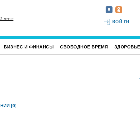
5-летие
На ульяновском фестивале «Наше время» силачи
На
ВОЙТИ
поднимут более 300 килограммов и выступит
Ул
казанская группа «Мураками»
БИЗНЕС И ФИНАНСЫ
СВОБОДНОЕ ВРЕМЯ
ЗДОРОВЬ
НИИ [0]