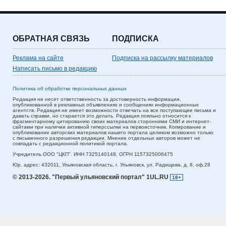
ОБРАТНАЯ СВЯЗЬ
ПОДПИСКА
Реклама на сайте
Подписка на рассылку материалов
Написать письмо в редакцию
Политика об обработке персональных данных
Редакция не несет ответственность за достоверность информации,
опубликованной в рекламных объявлениях и сообщениях информационных
агентств. Редакция не имеет возможности отвечать на все поступающие письма и
давать справки, но старается это делать. Редакция лояльно относится к
фрагментарному цитированию своих материалов сторонними СМИ и интернет-
сайтами при наличии активной гиперссылки на первоисточник. Копирование и
опубликование авторских материалов нашего портала целиком возможно только
с письменного разрешения редакции. Мнение отдельных авторов может не
совпадать с редакционной политикой портала.
Учредитель ООО "ЦКП". ИНН 7325140148, ОГРН 1157325006475
Юр. адрес:
432011,
Ульяновская область,
г. Ульяновск,
ул. Радищева, д. 8, оф.28
© 2013-2026.
"Первый ульяновский портал" 1UL.RU
18+