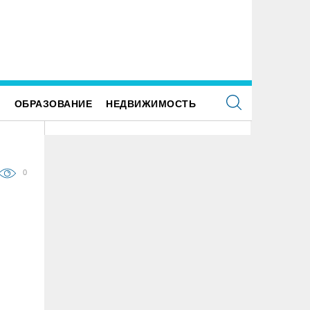
ше наследие: история первых «небоскрёбов»
ьяновска
Е
ОБРАЗОВАНИЕ
НЕДВИЖИМОСТЬ
0