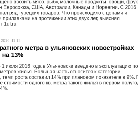
щено ввозить мясо, рыбу, молочные продукты, овощи, фрук
ан Евросоюза, США, Австралии, Канады и Норвегии. С 2016 
опал ряд турецких товаров. Что происходило с ценами и
 прилавками на протяжении этих двух лет, выяснял
 1ul.ru.
 2016, 11:12
ратного метра в ульяновских новостройках
 на 13%
о 1 июля 2016 года в Ульяновске введено в эксплуатацию п
 метров жилья. Большая часть относится к категории
, темп роста составил 14% при плановом показателе в 9%. 
е стоимости одного кв. метра такого жилья в первом полуг
,4%.