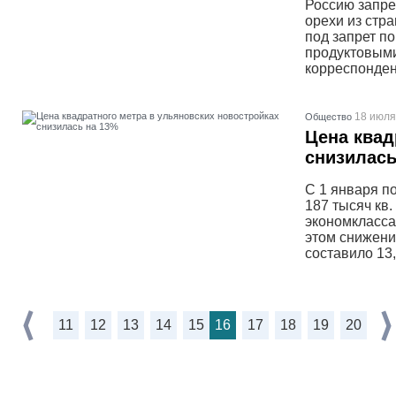
Россию запре
орехи из стр
под запрет п
продуктовыми
корреспондент
18 июля
Общество
Цена квад
снизилась
С 1 января п
187 тысяч кв.
экономкласса
этом снижени
составило 13
11
12
13
14
15
16
17
18
19
20