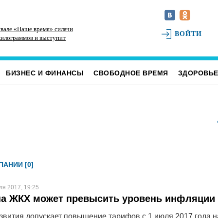
ивале «Наше время» силачи
Наше наследие: история первых «небоскрёбов»
ВОЙТИ
килограммов и выступит
Ульяновска
ураками»
БИЗНЕС И ФИНАНСЫ
СВОБОДНОЕ ВРЕМЯ
ЗДОРОВЬ
АНИИ [0]
ля 2017, 19:25
на ЖКХ может превысить уровень инфляции
вития допускает повышение тарифов с 1 июля 2017 года н