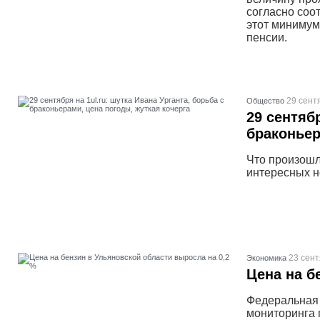
согласно соо
этот минимум
пенсии.
29 сент
Общество
29 сентябр
браконьер
Что произошл
интересных н
23 сент
Экономика
Цена на б
Федеральная 
мониторинга 