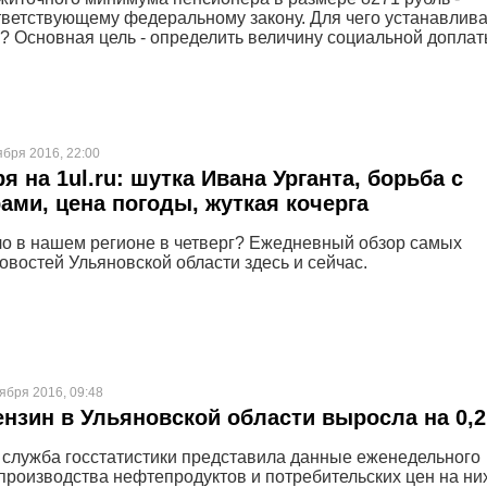
тветствующему федеральному закону. Для чего устанавлив
? Основная цель - определить величину социальной доплат
ября 2016, 22:00
я на 1ul.ru: шутка Ивана Урганта, борьба с
ами, цена погоды, жуткая кочерга
о в нашем регионе в четверг? Ежедневный обзор самых
овостей Ульяновской области здесь и сейчас.
ября 2016, 09:48
ензин в Ульяновской области выросла на 0,
служба госстатистики представила данные еженедельного
производства нефтепродуктов и потребительских цен на них