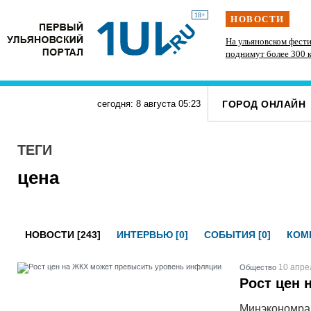
18+
НОВОСТИ
крёбов»
РТРС отмечает своё 25-летие
На ульяновском фест
поднимут более 300 
казанская группа «М
ГОРОД ОНЛАЙН
сегодня: 8 августа
05
:
23
ТЕГИ
цена
НОВОСТИ [243]
ИНТЕРВЬЮ [0]
СОБЫТИЯ [0]
КОМП
10 апре
Общество
Рост цен 
Минэкономраз