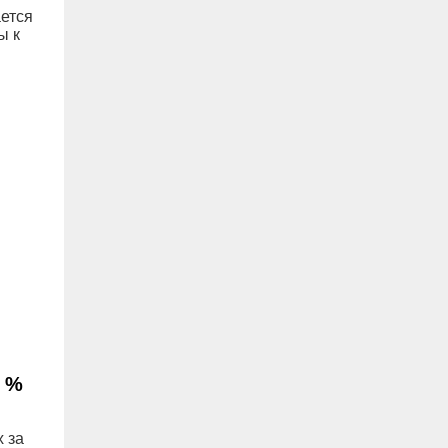
ается
ы к
2 %
 за