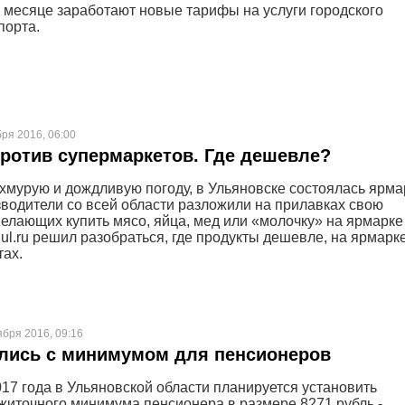
месяце заработают новые тарифы на услуги городского
порта.
бря 2016, 06:00
ротив супермаркетов. Где дешевле?
 хмурую и дождливую погоду, в Ульяновске состоялась ярма
водители со всей области разложили на прилавках свою
елающих купить мясо, яйца, мед или «молочку» на ярмарке
ul.ru решил разобраться, где продукты дешевле, на ярмарк
тах.
ября 2016, 09:16
лись с минимумом для пенсионеров
017 года в Ульяновской области планируется установить
житочного минимума пенсионера в размере 8271 рубль -