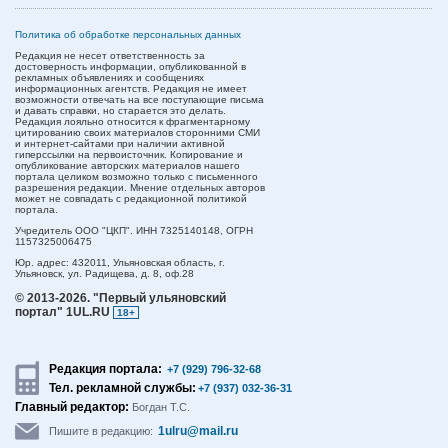
Политика об обработке персональных данных
Редакция не несет ответственность за
достоверность информации, опубликованной в
рекламных объявлениях и сообщениях
информационных агентств. Редакция не имеет
возможности отвечать на все поступающие письма
и давать справки, но старается это делать.
Редакция лояльно относится к фрагментарному
цитированию своих материалов сторонними СМИ
и интернет-сайтами при наличии активной
гиперссылки на первоисточник. Копирование и
опубликование авторских материалов нашего
портала целиком возможно только с письменного
разрешения редакции. Мнение отдельных авторов
может не совпадать с редакционной политикой
портала.
Учредитель ООО "ЦКП". ИНН 7325140148, ОГРН
1157325006475
Юр. адрес:
432011,
Ульяновская область,
г.
Ульяновск,
ул. Радищева, д. 8, оф.28
© 2013-2026.
"Первый ульяновский
портал" 1UL.RU
18+
Редакция портала:
+7 (929) 796-32-68
Тел. рекламной службы:
+7 (937) 032-36-31
Главный редактор:
Богдан Т.С.
1ulru@mail.ru
Пишите в редакцию: