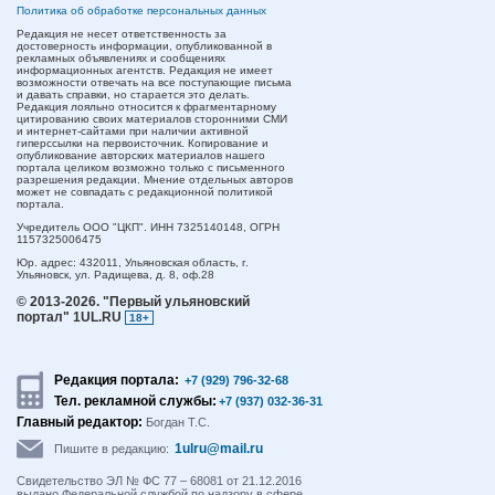
Политика об обработке персональных данных
Редакция не несет ответственность за
достоверность информации, опубликованной в
рекламных объявлениях и сообщениях
информационных агентств. Редакция не имеет
возможности отвечать на все поступающие письма
и давать справки, но старается это делать.
Редакция лояльно относится к фрагментарному
цитированию своих материалов сторонними СМИ
и интернет-сайтами при наличии активной
гиперссылки на первоисточник. Копирование и
опубликование авторских материалов нашего
портала целиком возможно только с письменного
разрешения редакции. Мнение отдельных авторов
может не совпадать с редакционной политикой
портала.
Учредитель ООО "ЦКП". ИНН 7325140148, ОГРН
1157325006475
Юр. адрес:
432011,
Ульяновская область,
г.
Ульяновск,
ул. Радищева, д. 8, оф.28
© 2013-2026.
"Первый ульяновский
портал" 1UL.RU
18+
Редакция портала:
+7 (929) 796-32-68
Тел. рекламной службы:
+7 (937) 032-36-31
Главный редактор:
Богдан Т.С.
1ulru@mail.ru
Пишите в редакцию:
Свидетельство ЭЛ № ФС 77 – 68081 от 21.12.2016
выдано Федеральной службой по надзору в сфере