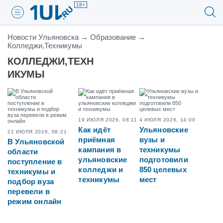
18+
Новости Ульяновска
→
Образование
→
Колледжи,Техникумы
КОЛЛЕДЖИ,ТЕХН
ИКУМЫ
19 ИЮЛЯ 2026, 08:11
4 ИЮЛЯ 2026, 14:00
Как идёт
Ульяновские
22 ИЮЛЯ 2026, 08:21
приёмная
вузы и
В Ульяновской
кампания в
техникумы
области
ульяновские
подготовили
поступление в
колледжи и
850 целевых
техникумы и
техникумы
мест
подбор вуза
перевели в
режим онлайн