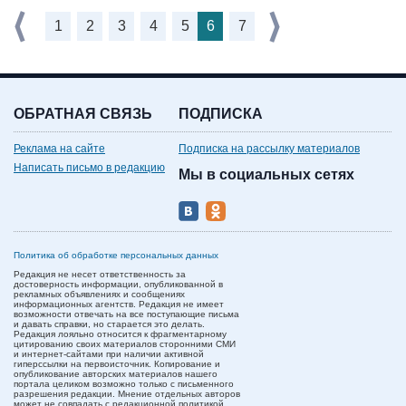
1
2
3
4
5
6
7
ОБРАТНАЯ СВЯЗЬ
ПОДПИСКА
Реклама на сайте
Подписка на рассылку материалов
Написать письмо в редакцию
Мы в социальных сетях
Политика об обработке персональных данных
Редакция не несет ответственность за
достоверность информации, опубликованной в
рекламных объявлениях и сообщениях
информационных агентств. Редакция не имеет
возможности отвечать на все поступающие письма
и давать справки, но старается это делать.
Редакция лояльно относится к фрагментарному
цитированию своих материалов сторонними СМИ
и интернет-сайтами при наличии активной
гиперссылки на первоисточник. Копирование и
опубликование авторских материалов нашего
портала целиком возможно только с письменного
разрешения редакции. Мнение отдельных авторов
может не совпадать с редакционной политикой