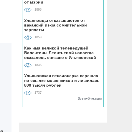
07.08, 19:30
от мэрии
В «Молодёжном» парке Ульяновска
1895
открыли новую баскетбольную
площадку
Ульяновцы отказываются от
вакансий из-за сомнительной
зарплаты
07.08, 18:43
1859
В Ульяновском районе
благоустраивают место воинского
Как имя великой телеведущей
Валентины Леонтьевой навсегда
захоронения
оказалось связано с Ульяновской
областью
1836
07.08, 18:00
До +34 градусов раскалится воздух в
Ульяновская пенсионерка перешла
по ссылке мошенников и лишилась
Ульяновской области в субботу
800 тысяч рублей
1737
07.08, 17:35
Все публикации
ВТБ: россияне увеличивают расходы
на спорт и здоровый образ жизни
07.08, 17:35
В Чердаклинском районе в ДТП
ия