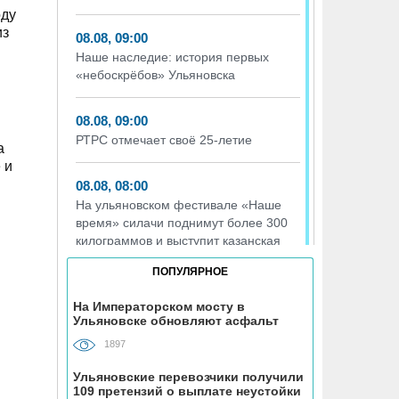
оду
из
08.08, 09:00
Наше наследие: история первых
«небоскрёбов» Ульяновска
08.08, 09:00
РТРС отмечает своё 25-летие
а
 и
08.08, 08:00
На ульяновском фестивале «Наше
время» силачи поднимут более 300
килограммов и выступит казанская
группа «Мураками»
ПОПУЛЯРНОЕ
07.08, 19:56
На Императорском мосту в
Ульяновске обновляют асфальт
На участке проспекта Гая в
Ульяновске запретили остановку
1897
транспорта
Ульяновские перевозчики получили
109 претензий о выплате неустойки