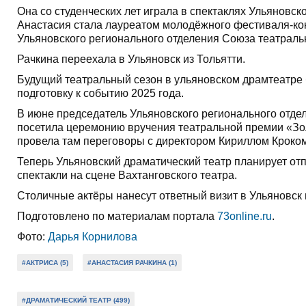
Она со студенческих лет играла в спектаклях Ульяновск
Анастасия стала лауреатом молодёжного фестиваля-кон
Ульяновского регионального отделения Союза театрал
Рачкина переехала в Ульяновск из Тольятти.
Будущий театральный сезон в ульяновском драмтеатре 
подготовку к событию 2025 года.
В июне председатель Ульяновского регионального отд
посетила церемонию вручения театральной премии «Зол
провела там переговоры с директором Кириллом Кроком
Теперь Ульяновский драматический театр планирует отп
спектакли на сцене Вахтанговского театра.
Столичные актёры нанесут ответный визит в Ульяновск
Подготовлено по материалам портала
73online.ru
.
Фото:
Дарья Корнилова
#АКТРИСА (5)
#АНАСТАСИЯ РАЧКИНА (1)
#ДРАМАТИЧЕСКИЙ ТЕАТР (499)