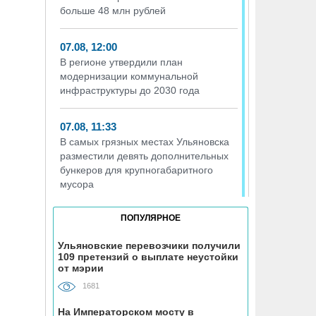
больше 48 млн рублей
07.08, 12:00
В регионе утвердили план
модернизации коммунальной
инфраструктуры до 2030 года
07.08, 11:33
В самых грязных местах Ульяновска
разместили девять дополнительных
бункеров для крупногабаритного
мусора
ПОПУЛЯРНОЕ
07.08, 11:03
На Куйбышевском водохранилище
Ульяновские перевозчики получили
прогнозируют приток воды на 53%
109 претензий о выплате неустойки
больше нормы
от мэрии
1681
07.08, 10:53
На Императорском мосту в
Ульяновским предпенсионерам