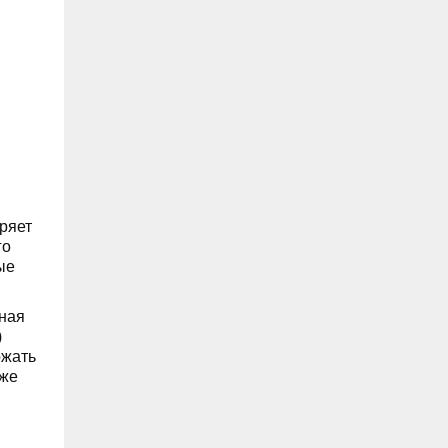
06.08, 16:22
В Ульяновске на месяц перекрыли
участок улицы Ефремова
06.08, 15:59
На здании травмпункта в Ульяновске
появилась мемориальная доска в
честь Рылеева
ряет
го
ые
вная
)
ржать
уже