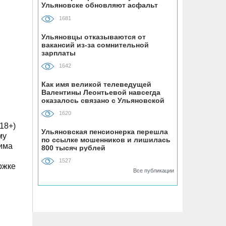
Ульяновске обновляют асфальт
полагается набор льгот
1681
07.08, 10:38
Ульяновцы отказываются от
вакансий из-за сомнительной
Мать двоих детей из Ульяновска
зарплаты
наделала долгов на полмиллиона
рублей за услуги ЖКХ и штрафы от
1642
ГИБДД
Как имя великой телеведущей
Валентины Леонтьевой навсегда
оказалось связано с Ульяновской
07.08, 09:49
областью
В Ульяновской области приняли
1620
почти 270 тонн рыбных консервов из
18+)
Ульяновская пенсионерка перешла
Калининградской области
му
по ссылке мошенников и лишилась
дима
800 тысяч рублей
07.08, 09:37
1527
ржке
В заброшенных садах в
Все публикации
Железнодорожном районе
Ульяновска заблудился пенсионер
07.08, 09:11