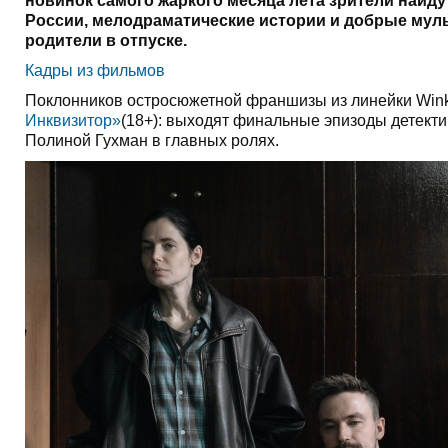
новинок самого жаркого месяца лета зрители найд
России, мелодраматические истории и добрые муль
родители в отпуске.
Кадры из фильмов
Поклонников остросюжетной франшизы из линейки Wink 
Инквизитор»
(18+): выходят финальные эпизоды детект
Полиной Гухман в главных ролях.