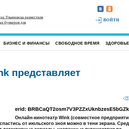
тах Ульяновска разместили
На Куйбышевском водохранилище
Ул
ВОЙТИ
ых бункеров для
прогнозируют приток воды на 53% больше
на
усора
нормы
БИЗНЕС И ФИНАНСЫ
СВОБОДНОЕ ВРЕМЯ
ЗДОРОВЬ
nk представляет
erid: BRBCaQT2osm7V3PZZxUknbzesE5bGZk
Онлайн-кинотеатр Wink (совместное предприяти
спастись от июльского зноя можно в тени экрана. Сре