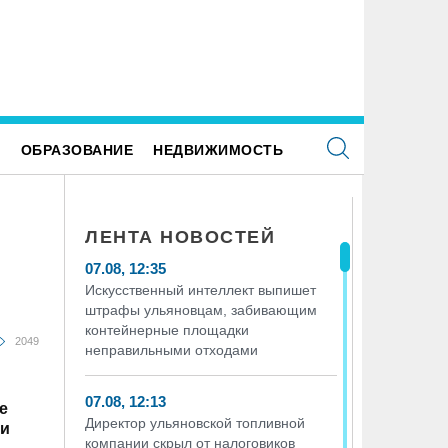
ьяновским предпенсионерам полагается
Искусственный интеллект выпи
бор льгот
ульяновцам, забивающим контей
площадки неправильными отход
Е
ОБРАЗОВАНИЕ
НЕДВИЖИМОСТЬ
ЛЕНТА НОВОСТЕЙ
07.08, 12:35
Искусственный интеллект выпишет
штрафы ульяновцам, забивающим
контейнерные площадки
2049
неправильными отходами
07.08, 12:13
е
Директор ульяновской топливной
ди
компании скрыл от налоговиков