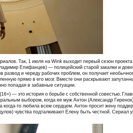
риалов. Так, 1 июля на Wink выходит первый сезон проекта
Владимир Епифанцев) — полицейский старой закалки и дове
в развод и череду рабочих проблем, он получает необычно
ленную прямо в его мозг. Вместе они раскрывают запутанн
нно попадая в забавные ситуации.
(16+) — это история о борьбе с собственной совестью. Гла
оральным выбором, когда ее муж Антон (Александр Гиренок
а когда-то любила всем сердцем. Антон просит жену подде
дулов) чувства подталкивают Елену быть честной. Сериал 