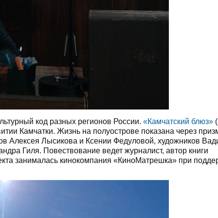
ультурный код разных регионов России.
«Камчатский блюз»
(
итии Камчатки. Жизнь на полуострове показана через приз
нтов Алексея Лысикова и Ксении Федуловой, художников Ва
ндра Гиля. Повествование ведет журналист, автор книги
екта занималась кинокомпания «КиноМатрешка» при подде