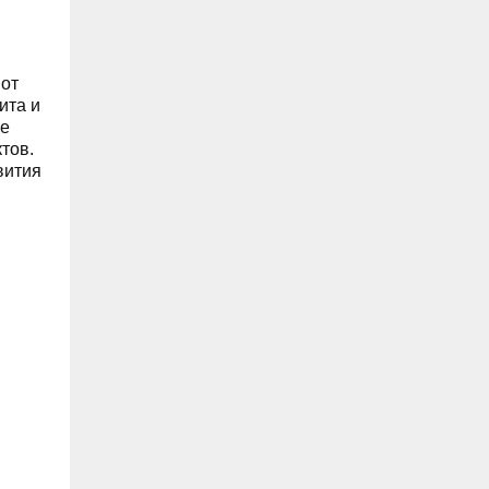
погибшим на СВО
06.08, 17:58
 от
На улице Локомотивной в пятницу
ита и
отключат светофоры
ые
тов.
06.08, 17:30
вития
Для обслуживания кладбищ
Ульяновска закупили новую
спецтехнику
06.08, 17:13
Исследование ВТБ: ежемесячная
смена категорий кешбэка создает
волны спроса
06.08, 17:00
В ульяновской школе №7
устанавливают «умные» тренажёры с
QR-кодами