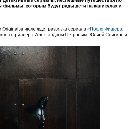
ут детективные сериалы, неспешные путешествия по
тфильмы, которым будут рады дети на каникулах и
Originalsв июле ждет развязка сериала
«После Фишера.
ивного триллер с Александром Петровым, Юлией Снигирь и