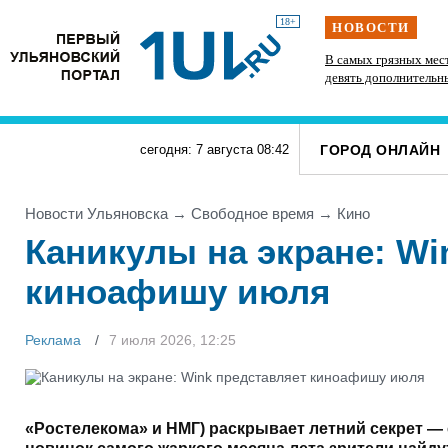
18+
НОВОСТИ
рафы
В регионе утвердили план модернизации
В самых грязных мес
коммунальной инфраструктуры до 2030 года
девять дополнительн
крупногабаритного м
ГОРОД ОНЛАЙН
сегодня: 7 августа
08
:
42
Новости Ульяновска
→
Свободное время
→
Кино
Каникулы на экране: Wi
киноафишу июля
Реклама
7 июля 2026, 12:25
«Ростелекома» и НМГ) раскрывает летний секрет — 