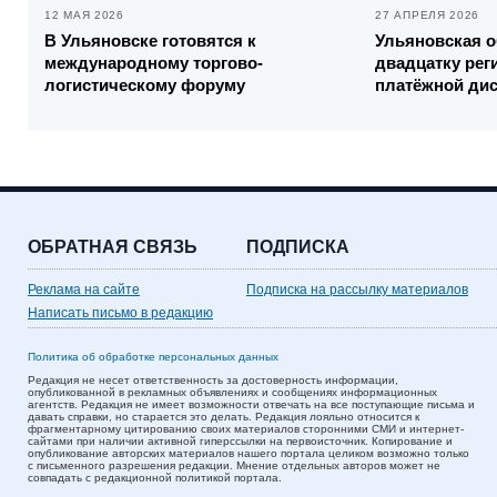
12 МАЯ 2026
27 АПРЕЛЯ 2026
В Ульяновске готовятся к
Ульяновская о
международному торгово-
двадцатку рег
логистическому форуму
платёжной ди
ОБРАТНАЯ СВЯЗЬ
ПОДПИСКА
Реклама на сайте
Подписка на рассылку материалов
Написать письмо в редакцию
Политика об обработке персональных данных
Редакция не несет ответственность за достоверность информации,
опубликованной в рекламных объявлениях и сообщениях информационных
агентств. Редакция не имеет возможности отвечать на все поступающие письма и
давать справки, но старается это делать. Редакция лояльно относится к
фрагментарному цитированию своих материалов сторонними СМИ и интернет-
сайтами при наличии активной гиперссылки на первоисточник. Копирование и
опубликование авторских материалов нашего портала целиком возможно только
с письменного разрешения редакции. Мнение отдельных авторов может не
совпадать с редакционной политикой портала.