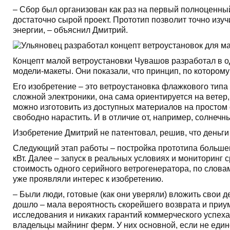
– Сбор был организован как раз на первый полноценны
достаточно сырой проект. Прототип позволит точно изу
энергии, – объяснил Дмитрий.
Концепт малой ветроустановки Чувашов разработал в о
модели-макеты. Они показали, что принцип, по котором
Его изобретение – это ветроустановка флажкового типа 
сложной электроники, она сама ориентируется на ветер
можно изготовить из доступных материалов на простом
свободно нарастить. И в отличие от, например, солне
Изобретение Дмитрий не патентовал, решив, что деньги
Следующий этап работы – постройка прототипа большег
кВт. Далее – запуск в реальных условиях и мониторинг
стоимость одного серийного ветрогенератора, по слова
уже проявляли интерес к изобретению.
– Были люди, готовые (как они уверяли) вложить свои де
дошло – мала вероятность скорейшего возврата и приу
исследования и никаких гарантий коммерческого успеха
владельцы майнинг ферм. У них основной, если не еди