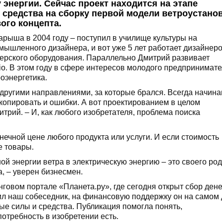
энергии. Сейчас проект находится на этапе
 средства на сборку первой модели ветроустанов
ого концепта.
арыша в 2004 году – поступил в училище культуры на
мышленного дизайнера, и вот уже 5 лет работает дизайнер
черского оборудования. Параллельно Дмитрий развивает
io. В этом году в сфере интересов молодого предпринимат
оэнергетика.
 другими направлениями, за которые брался. Всегда начина
акопировать и ошибки. А вот проектированием в целом
итрий. – И, как любого изобретателя, проблема поиска
ечной цене любого продукта или услуги. И если стоимость
е товары.
й энергии ветра в электрическую энергию – это своего ро
 – уверен бизнесмен.
овом портале «Планета.ру», где сегодня открыт сбор дене
нил наш собеседник, на финансовую поддержку он на самом
ые силы и средства. Публикация помогла понять,
отребность в изобретении есть.