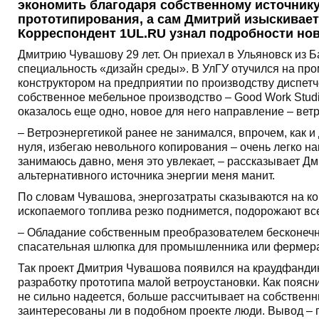
экономить благодаря собственному источнику 
прототипирования, а сам Дмитрий изыскивает
Корреспондент 1UL.RU узнал подробности нов
Дмитрию Чувашову 29 лет. Он приехал в Ульяновск из Б
специальность «дизайн среды». В УлГУ отучился на про
конструктором на предприятии по производству диспет
собственное мебельное производство – Good Work Stud
оказалось еще одно, новое для него направление – ветр
– Ветроэнергетикой ранее не занимался, впрочем, как и
нуля, избегаю невольного копирования – очень легко н
занимаюсь давно, меня это увлекает, – рассказывает Дм
альтернативного источника энергии меня манит.
По словам Чувашова, энергозатраты сказываются на кон
ископаемого топлива резко поднимется, подорожают вс
– Обладание собственным преобразователем бесконечно
спасательная шлюпка для промышленника или фермера,
Так проект Дмитрия Чувашова появился на краудфандинг
разработку прототипа малой ветроустановки. Как пояс
не сильно надеется, больше рассчитывает на собственн
заинтересованы ли в подобном проекте люди. Вывод – п