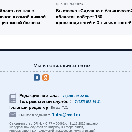
16 АПРЕЛЯ 2026
бласть вошла в
Выставка «Сделано в Ульяновско
ионов с самой низкой
области» соберет 150
сциплиной бизнеса
производителей и 3 тысячи гостей
Мы в социальных сетях
Редакция портала:
+7 (929) 796-32-68
Тел. рекламной службы:
+7 (937) 032-36-31
Главный редактор:
Богдан Т.С.
1ulru@mail.ru
Пишите в редакцию:
Свидетельство ЭЛ № ФС 77 – 68081 от 21.12.2016 выдано
Федеральной службой по надзору в сфере связи,
информационных технологий и массовых коммуникаций