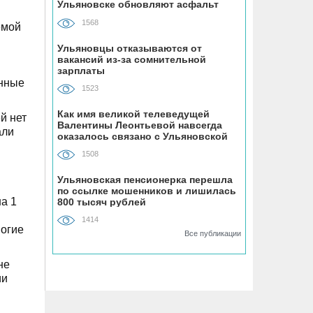
Ульяновске обновляют асфальт
устанавливают «умные» тренажёры с
QR-кодами
1568
емой
Ульяновцы отказываются от
06.08, 16:22
вакансий из-за сомнительной
зарплаты
В Ульяновске на месяц перекрыли
енные
участок улицы Ефремова
1523
Как имя великой телеведущей
й нет
06.08, 15:59
Валентины Леонтьевой навсегда
али
На здании травмпункта в Ульяновске
оказалось связано с Ульяновской
областью
появилась мемориальная доска в
1508
честь Рылеева
Ульяновская пенсионерка перешла
по ссылке мошенников и лишилась
06.08, 15:29
а 1
800 тысяч рублей
Прокурор Теребунов нашёл
1414
нарушения в ульяновской колонии
ногие
Все публикации
№8
не
ии
06.08, 15:17
ВТБ: объем выдачи ипотеки в России
вырос на 38%