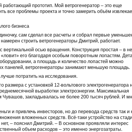
й работающий прототип. Мой ветрогенератор – это еще
чить все проблемы проекта и точно замерить объём извлека
диночку, сам сделал все расчеты и собрал первые уменьш
у намерен строить ветрогенераторы Дмитрий, работает.
с вертикальной осью вращения. Конструкция простая – в не
, «ловит» его благодаря особым поворотным лопастям. Дет
 оборудовании, а площадь и количество лопастей можно
чных панелей, ветрогенераторы занимают меньшую площадь.
 лучше потратить на исследования.
о размера с установкой 12-вольтового электрогенератора н
 среднемесячной выработки электроэнергии. Максимальная
м Чувашов, закладывалась не более 200 тысяч рублей. И м
ньги и привлечь инвесторов, но до перевода средств так и 
множения вложенных средств. Всё-таки устройство на стад
 нет, – пояснил Дмитрий. – В основном проявляли интерес
нственный объем расходов – это именно энергозатраты.