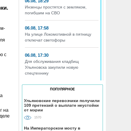
06.08, 18:29
Инзенцы простятся с земляком,
ки.
погибшим на СВО
06.08, 17:58
ом-
На улице Локомотивной в пятницу
еля
отключат светофоры
ю с
06.08, 17:30
Для обслуживания кладбищ
Ульяновска закупили новую
спецтехнику
06.08, 17:13
ПОПУЛЯРНОЕ
Исследование ВТБ: ежемесячная
да
смена категорий кешбэка создает
Ульяновские перевозчики получили
109 претензий о выплате неустойки
волны спроса
г на
от мэрии
 деле
1570
06.08, 17:00
В ульяновской школе №7
На Императорском мосту в