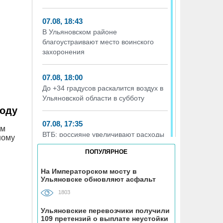
07.08, 18:43
В Ульяновском районе
благоустраивают место воинского
захоронения
07.08, 18:00
До +34 градусов раскалится воздух в
Ульяновской области в субботу
году
07.08, 17:35
ом
ВТБ: россияне увеличивают расходы
ному
на спорт и здоровый образ жизни
ПОПУЛЯРНОЕ
07.08, 17:35
На Императорском мосту в
Ульяновске обновляют асфальт
В Чердаклинском районе в ДТП
попал 14-летний подросток
1803
Ульяновские перевозчики получили
07.08, 17:00
109 претензий о выплате неустойки