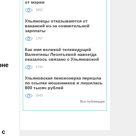
от мэрии
«Ульяновскэнерго» передали под
управление нового лидера из
1802
Чувашии
Ульяновцы отказываются от
вакансий из-за сомнительной
07.08, 16:25
зарплаты
Ульяновец отдал мошенникам почти
1767
миллион рублей, думая, что покупает
машину из Европы
Как имя великой телеведущей
Валентины Леонтьевой навсегда
оказалось связано с Ульяновской
областью
оне
07.08, 16:00
1742
УАЗ сделает гламурный внедорожник
для ведущей Первого канала
Ульяновская пенсионерка перешла
по ссылке мошенников и лишилась
800 тысяч рублей
07.08, 15:25
1643
На Центральном пляже Ульяновска
Все публикации
асфальтируют дорожку к большому
бассейну
07.08, 15:00
 с
Техникумы и колледжи Ульяновской