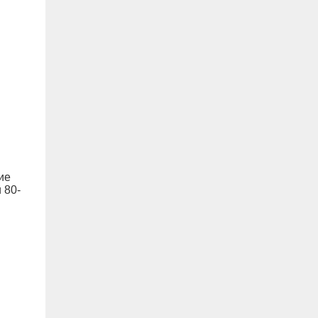
07.08, 11:33
В самых грязных местах Ульяновска
разместили девять дополнительных
бункеров для крупногабаритного
мусора
07.08, 11:03
На Куйбышевском водохранилище
прогнозируют приток воды на 53%
больше нормы
ие
 80-