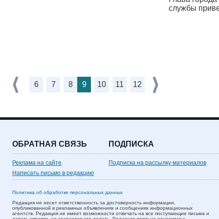
службы приве
6
7
8
9
10
11
12
ОБРАТНАЯ СВЯЗЬ
ПОДПИСКА
Реклама на сайте
Подписка на рассылку материалов
Написать письмо в редакцию
Политика об обработке персональных данных
Редакция не несет ответственность за достоверность информации,
опубликованной в рекламных объявлениях и сообщениях информационных
агентств. Редакция не имеет возможности отвечать на все поступающие письма и
давать справки, но старается это делать. Редакция лояльно относится к