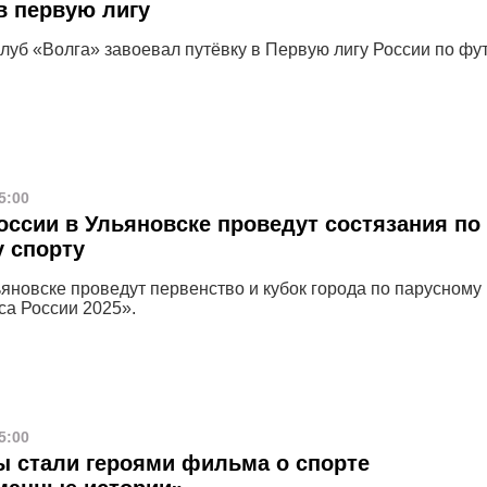
в первую лигу
луб «Волга» завоевал путёвку в Первую лигу России по фут
5:00
оссии в Ульяновске проведут состязания по
 спорту
ьяновске проведут первенство и кубок города по парусному
са России 2025».
5:00
 стали героями фильма о спорте