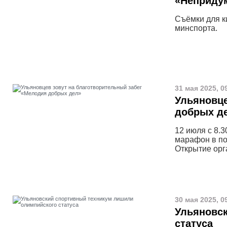
«Неприду
Съёмки для к
минспорта.
31 мая 2025, 0
Ульяновце
добрых д
12 июля с 8.3
марафон в по
Открытие орг
30 мая 2025, 0
Ульяновс
статуса