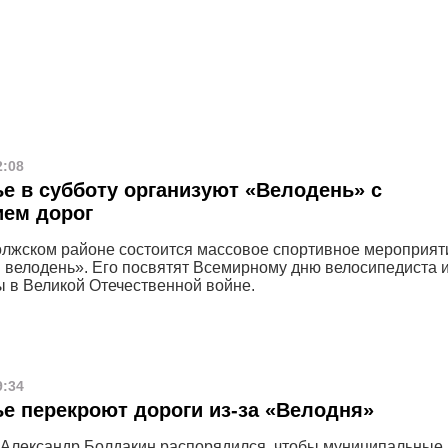
2:08
е в субботу организуют «Велодень» с
ием дорог
олжском районе состоится массовое спортивное мероприят
 велодень». Его посвятят Всемирному дню велосипедиста и
 в Великой Отечественной войне.
9:34
е перекроют дороги из-за «Велодня»
 Александр Болдакин распорядился, чтобы муниципальные