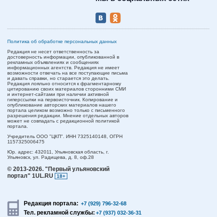
Политика об обработке персональных данных
Редакция не несет ответственность за
достоверность информации, опубликованной в
рекламных объявлениях и сообщениях
информационных агентств. Редакция не имеет
возможности отвечать на все поступающие письма
и давать справки, но старается это делать.
Редакция лояльно относится к фрагментарному
цитированию своих материалов сторонними СМИ
и интернет-сайтами при наличии активной
гиперссылки на первоисточник. Копирование и
опубликование авторских материалов нашего
портала целиком возможно только с письменного
разрешения редакции. Мнение отдельных авторов
может не совпадать с редакционной политикой
портала.
Учредитель ООО "ЦКП". ИНН 7325140148, ОГРН
1157325006475
Юр. адрес:
432011,
Ульяновская область,
г.
Ульяновск,
ул. Радищева, д. 8, оф.28
© 2013-2026.
"Первый ульяновский
портал" 1UL.RU
18+
Редакция портала:
+7 (929) 796-32-68
Тел. рекламной службы:
+7 (937) 032-36-31