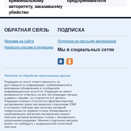
криминальному
предпринимателя
авторитету, заказавшему
убийство
предпринимателя
ОБРАТНАЯ СВЯЗЬ
ПОДПИСКА
Реклама на сайте
Подписка на рассылку материалов
Написать письмо в редакцию
Мы в социальных сетях
Политика об обработке персональных данных
Редакция не несет ответственность за
достоверность информации, опубликованной в
рекламных объявлениях и сообщениях
информационных агентств. Редакция не имеет
возможности отвечать на все поступающие письма
и давать справки, но старается это делать.
Редакция лояльно относится к фрагментарному
цитированию своих материалов сторонними СМИ
и интернет-сайтами при наличии активной
гиперссылки на первоисточник. Копирование и
опубликование авторских материалов нашего
портала целиком возможно только с письменного
разрешения редакции. Мнение отдельных авторов
может не совпадать с редакционной политикой
портала.