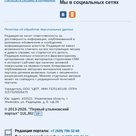
Написать письмо в редакцию
Мы в социальных сетях
Политика об обработке персональных данных
Редакция не несет ответственность за
достоверность информации, опубликованной в
рекламных объявлениях и сообщениях
информационных агентств. Редакция не имеет
возможности отвечать на все поступающие письма
и давать справки, но старается это делать.
Редакция лояльно относится к фрагментарному
цитированию своих материалов сторонними СМИ
и интернет-сайтами при наличии активной
гиперссылки на первоисточник. Копирование и
опубликование авторских материалов нашего
портала целиком возможно только с письменного
разрешения редакции. Мнение отдельных авторов
может не совпадать с редакционной политикой
портала.
Учредитель ООО "ЦКП". ИНН 7325140148, ОГРН
1157325006475
Юр. адрес:
432011,
Ульяновская область,
г.
Ульяновск,
ул. Радищева, д. 8, оф.28
© 2013-2026.
"Первый ульяновский
портал" 1UL.RU
18+
Редакция портала:
+7 (929) 796-32-68