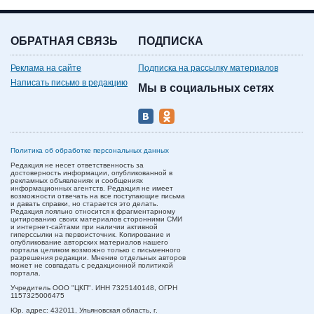
ОБРАТНАЯ СВЯЗЬ
ПОДПИСКА
Реклама на сайте
Подписка на рассылку материалов
Написать письмо в редакцию
Мы в социальных сетях
Политика об обработке персональных данных
Редакция не несет ответственность за
достоверность информации, опубликованной в
рекламных объявлениях и сообщениях
информационных агентств. Редакция не имеет
возможности отвечать на все поступающие письма
и давать справки, но старается это делать.
Редакция лояльно относится к фрагментарному
цитированию своих материалов сторонними СМИ
и интернет-сайтами при наличии активной
гиперссылки на первоисточник. Копирование и
опубликование авторских материалов нашего
портала целиком возможно только с письменного
разрешения редакции. Мнение отдельных авторов
может не совпадать с редакционной политикой
портала.
Учредитель ООО "ЦКП". ИНН 7325140148, ОГРН
1157325006475
Юр. адрес:
432011,
Ульяновская область,
г.