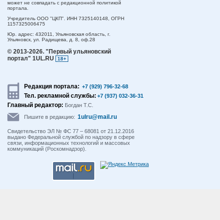
может не совпадать с редакционной политикой
портала.
Учредитель ООО "ЦКП". ИНН 7325140148, ОГРН
1157325006475
Юр. адрес:
432011,
Ульяновская область,
г.
Ульяновск,
ул. Радищева, д. 8, оф.28
© 2013-2026.
"Первый ульяновский
портал" 1UL.RU
18+
Редакция портала:
+7 (929) 796-32-68
Тел. рекламной службы:
+7 (937) 032-36-31
Главный редактор:
Богдан Т.С.
1ulru@mail.ru
Пишите в редакцию:
Свидетельство ЭЛ № ФС 77 – 68081 от 21.12.2016
выдано Федеральной службой по надзору в сфере
связи, информационных технологий и массовых
коммуникаций (Роскомнадзор).