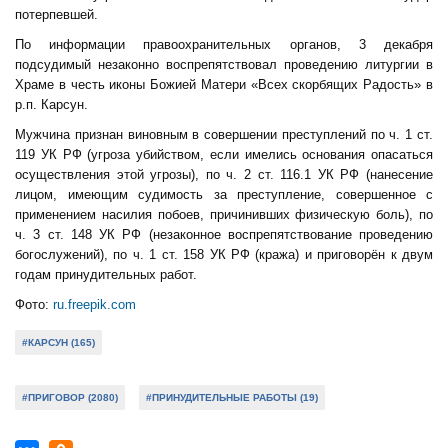
потерпевшей.
По информации правоохранительных органов, 3 декабря
подсудимый незаконно воспрепятствовал проведению литургии в
Храме в честь иконы Божией Матери «Всех скорбящих Радость» в
р.п. Карсун.
Мужчина признан виновным в совершении преступлений по ч. 1 ст.
119 УК РФ (угроза убийством, если имелись основания опасаться
осуществления этой угрозы), по ч. 2 ст. 116.1 УК РФ (нанесение
лицом, имеющим судимость за преступление, совершенное с
применением насилия побоев, причинивших физическую боль), по
ч. 3 ст. 148 УК РФ (незаконное воспрепятствование проведению
богослужений), по ч. 1 ст. 158 УК РФ (кража) и приговорён к двум
годам принудительных работ.
Фото:
ru.freepik.com
#КАРСУН (165)
#ПРИГОВОР (2080)
#ПРИНУДИТЕЛЬНЫЕ РАБОТЫ (19)