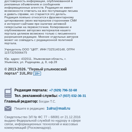
достоверность информации, опубликованной в
рекламных объявлениях и сообщениях
информационных агентств. Редакция не имеет
возможности отвечать на все поступающие письма
и давать справки, но старается это делать.
Редакция лояльно относится к фрагментарному
цитированию своих материалов сторонними СМИ
и интернет-сайтами при наличии активной
гиперссылки на первоисточник. Копирование и
опубликование авторских материалов нашего
портала целиком возможно только с письменного
разрешения редакции. Мнение отдельных авторов
может не совпадать с редакционной политикой
портала.
Учредитель ООО "ЦКП". ИНН 7325140148, ОГРН
1157325006475
Юр. адрес:
432011,
Ульяновская область,
г.
Ульяновск,
ул. Радищева, д. 8, оф.28
© 2013-2026.
"Первый ульяновский
портал" 1UL.RU
18+
Редакция портала:
+7 (929) 796-32-68
Тел. рекламной службы:
+7 (937) 032-36-31
Главный редактор:
Богдан Т.С.
1ulru@mail.ru
Пишите в редакцию:
Свидетельство ЭЛ № ФС 77 – 68081 от 21.12.2016
выдано Федеральной службой по надзору в сфере
связи, информационных технологий и массовых
коммуникаций (Роскомнадзор).