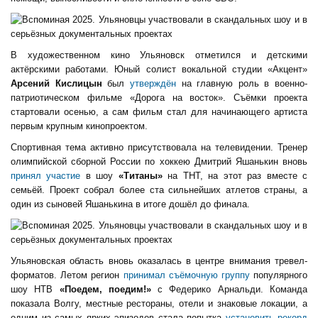
В художественном кино Ульяновск отметился и детскими
актёрскими работами. Юный солист вокальной студии «Акцент»
Арсений Кислицын
был
утверждён
на главную роль в военно-
патриотическом фильме «Дорога на восток». Съёмки проекта
стартовали осенью, а сам фильм стал для начинающего артиста
первым крупным кинопроектом.
Спортивная тема активно присутствовала на телевидении. Тренер
олимпийской сборной России по хоккею Дмитрий Яшанькин вновь
принял участие
в шоу
«Титаны»
на ТНТ, на этот раз вместе с
семьёй. Проект собрал более ста сильнейших атлетов страны, а
один из сыновей Яшанькина в итоге дошёл до финала.
Ульяновская область вновь оказалась в центре внимания тревел-
форматов. Летом регион
принимал съёмочную группу
популярного
шоу НТВ
«Поедем, поедим!»
с Федерико Арнальди. Команда
показала Волгу, местные рестораны, отели и знаковые локации, а
одним из самых ярких эпизодов стала попытка
установить рекорд