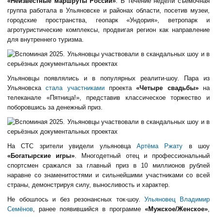
«Неизвестные маршруты России»
. В течение недели съёмочная
группа работала в Ульяновске и районах области, посетив музеи,
городские пространства, геопарк «Ундория», ветропарк и
агротуристические комплексы, продвигая регион как направление
для внутреннего туризма.
Ульяновцы появлялись и в популярных реалити-шоу. Пара из
Ульяновска
стала участниками
проекта
«Четыре свадьбы»
на
телеканале «Пятница!», представив классическое торжество и
поборовшись за денежный приз.
На СТС зрители увидели ульяновца
Артёма Ржату
в шоу
«Богатырские игры»
. Многодетный отец и профессиональный
спортсмен сражался за главный приз в 10 миллионов рублей
наравне со знаменитостями и сильнейшими участниками со всей
страны, демонстрируя силу, выносливость и характер.
Не обошлось и без резонансных ток-шоу.
Ульяновец Владимир
Семёнов
, ранее появившийся в программе
«Мужское/Женское»
,