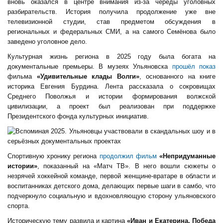
вновь оказался в центре внимания из-за череды уголовных
разбирательств. История получила продолжение уже вне
телевизионной студии, став предметом обсуждения в
региональных и федеральных СМИ, а на самого Семёнова было
заведено уголовное дело.
Культурная жизнь региона в 2025 году была богата на
документальные премьеры. В музеях Ульяновска
прошёл показ
фильма
«Удивительные клады Волги»
, основанного на книге
историка Евгения Бурдина. Лента рассказала о сокровищах
Среднего Поволжья и истории формирования волжской
цивилизации, а проект был реализован при поддержке
Президентского фонда культурных инициатив.
Спортивную хронику региона
продолжил фильм
«Непридуманные
истории»
, показанный на «Матч ТВ». В него вошли сюжеты о
незрячей хоккейной команде, первой женщине-вратаре в области и
воспитанниках детского дома, делающих первые шаги в самбо, что
подчеркнуло социальную и вдохновляющую сторону ульяновского
спорта.
Историческую тему развила и картина
«Иван и Екатерина. Победа