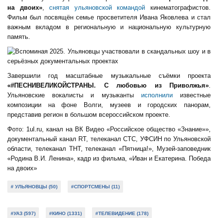
на двоих»
,
снятая ульяновской командой
кинематографистов.
Фильм был посвящён семье просветителя Ивана Яковлева и стал
важным вкладом в региональную и национальную культурную
память.
Завершили год масштабные музыкальные съёмки проекта
«#ПЕСНИВЕЛИКОЙСТРАНЫ. С любовью из Приволжья»
.
Ульяновские вокалисты и музыканты
исполнили
известные
композиции на фоне Волги, музеев и городских панорам,
представив регион в большом всероссийском проекте.
Фото: 1ul.ru, канал на ВК Видео «
Российское общество «Знание»
»,
документальный канал RT, телеканал СТС, УФСИН по Ульяновской
области, телеканал ТНТ, телеканал «Пятница!», Музей-заповедник
«Родина В.И. Ленина», кадр из фильма, «Иван и Екатерина. Победа
на двоих»
# УЛЬЯНОВЦЫ (50)
#СПОРТСМЕНЫ (11)
#УАЗ (597)
#КИНО (1331)
#ТЕЛЕВИДЕНИЕ (178)