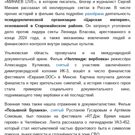
«МИНАЕВ LIVE», в котором писатель, блогер и журналист Сергей
Минаев рассказал об изолирующих сектах в России. В числе
прочих историй в фильме была подробно
разобрана
деятельность
псевдорелигиозной организации «Царская империя»,
основанной в Старомайнском районе.
Он затронул уголовное
дело против лидера секты Леонида Власова, арестованного в
конце 2024 года, а также механизмы вовлечения людей и
финансового контроля внутри закрытых культов.
Ульяновская область прозвучала и на международной
документальной арене. Фильм
«Челлендж: вербовка»
режиссёра
Александра Куликова,
снятый
с участием заключённого
димитровградской колонии ИК-3, вошёл в число финалистов
фестиваля «Евразия.DOC» в Минске. Картина получила диплом
финалиста и приз зрительских симпатий, а история главного героя
стала примером социального документального кино,
поднимающего тему вербовки и её последствий.
Военная тема также нашла отражение в документалистике. Фильм
«Позывной Буханка»
,
снятый
Русланом Гусаровым и Артёмом
Сомовым, был показан на фестивале «RT.Док: Время наших
героев» в Челябинске. Лента рассказала о легендарном УАЗ-452,
который стал неотъемлемой частью фронтового быта и символом
помощи, выносливости и сплочённости в зоне СВО.