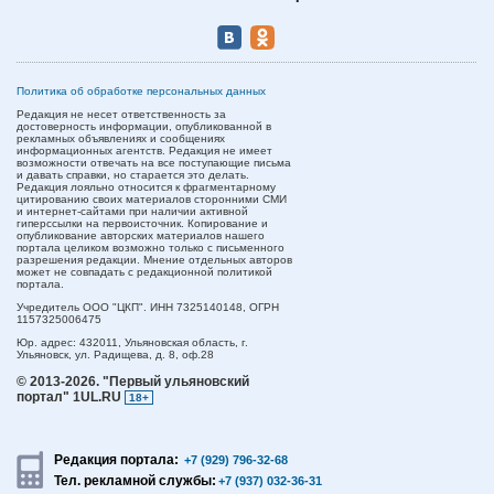
Политика об обработке персональных данных
Редакция не несет ответственность за
достоверность информации, опубликованной в
рекламных объявлениях и сообщениях
информационных агентств. Редакция не имеет
возможности отвечать на все поступающие письма
и давать справки, но старается это делать.
Редакция лояльно относится к фрагментарному
цитированию своих материалов сторонними СМИ
и интернет-сайтами при наличии активной
гиперссылки на первоисточник. Копирование и
опубликование авторских материалов нашего
портала целиком возможно только с письменного
разрешения редакции. Мнение отдельных авторов
может не совпадать с редакционной политикой
портала.
Учредитель ООО "ЦКП". ИНН 7325140148, ОГРН
1157325006475
Юр. адрес:
432011,
Ульяновская область,
г.
Ульяновск,
ул. Радищева, д. 8, оф.28
© 2013-2026.
"Первый ульяновский
портал" 1UL.RU
18+
Редакция портала:
+7 (929) 796-32-68
Тел. рекламной службы:
+7 (937) 032-36-31