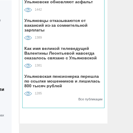
Ульяновске обновляют асфальт
на мопеде
1442
05.08, 15:49
Ульяновцы отказываются от
вакансий из-за сомнительной
Женщина на иномарке сбила
зарплаты
велосипедиста-нарушителя на улице
Промышленной в Ульяновске
1389
Как имя великой телеведущей
Валентины Леонтьевой навсегда
05.08, 15:30
оказалось связано с Ульяновской
В Ульяновской областной больнице
областью
установили оборудование почти за 20
1381
млн рублей
Ульяновская пенсионерка перешла
по ссылке мошенников и лишилась
800 тысяч рублей
05.08, 14:52
ли
Мотоциклист без прав врезался в
1285
припаркованный автомобиль на
Все публикации
улице Шолмова в Ульяновске
05.08, 14:36
УлГУ выделили федеральные деньги
на разработку отечественного ПЦР-