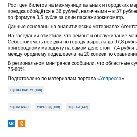
Рост цен билетов на межмуниципальных и городских ма
поездка обойдётся в 36 рублей, наличными – в 37 руб
по формуле 3,5 рубля за один пассажирокилометр.
Данные основаны на аналитических материалах Агентст
На заседании отметили, что ремонт и обслуживание ма
Себестоиомсть поездки по городу выросла до 97,8 рубля
пригородному маршруту на самом деле стоит 7,4 рубля з
междугороднему подешевела на 20 копеек по сравнению 
В региональном минтрансе сообщили, что областные с
75-80%.
Подготовлено по материалам портала «
Улпресса
»
#ЦЕНЫ РАСТУТ (166)
#ЦЕНА (243)
#ПРОЕЗД (159)
#ЦЕНЫ (442)