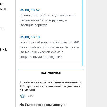
те
итают
05.08, 16:57
Вымогатель забрал у ульяновского
бизнесмена 14 млн рублей, а
полиция вернула
ше.
05.08, 16:19
Ульяновский перевозчик похитил 950
тысяч рублей из областного бюджета
в на
по мошеннической схеме с
социальными проездными
05.08, 16:17
ПОПУЛЯРНОЕ
Т2 перезапускает программу
«Выгодно вместе» – теперь и для
Ульяновские перевозчики получили
абонентов других операторов
109 претензий о выплате неустойки
от мэрии
05.08, 16:01
1443
Девушка из Ульяновской области
На Императорском мосту в
оказалась в больнице после поездки