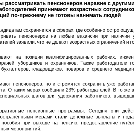
вы рассматривать пенсионеров наравне с другим
работодателей принимают возрастных сотруднико
аций по-прежнему не готовы нанимать людей
ндидатам сохраняется в сферах, где особенно остро ощущ
атривать пенсионеров на любые вакансии при наличии 
телей заявили, что не делают возрастных ограничений и г
ивают на позиции квалифицированных рабочих, инжен
рачей, уборщиков и охранников. Также работодатели г
 бухгалтеров, кладовщиков, поваров и среднего медицин
имают пенсионеров, но и стремятся сохранить уже работ
та. О таких мерах сообщили 23% работодателей. В то же 
 специальных шагов для удержания работников, вышедш
оративные пенсионные программы. Сегодня они дейс
ространёнными мерами стали денежные выплаты и пода
 пособия при выходе на пенсию, предоставление путёв
вных мероприятий.