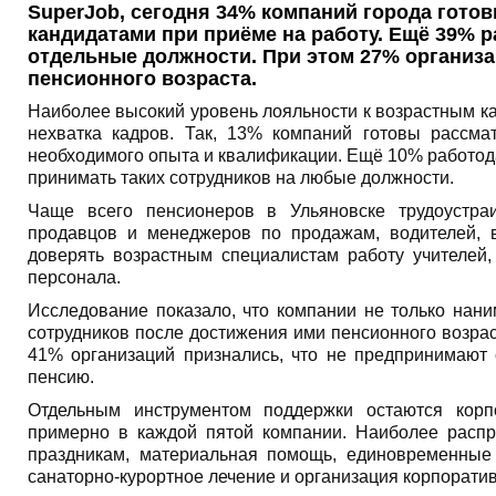
SuperJob, сегодня 34% компаний города гото
кандидатами при приёме на работу. Ещё 39% 
отдельные должности. При этом 27% организ
пенсионного возраста.
Наиболее высокий уровень лояльности к возрастным ка
нехватка кадров. Так, 13% компаний готовы рассм
необходимого опыта и квалификации. Ещё 10% работода
принимать таких сотрудников на любые должности.
Чаще всего пенсионеров в Ульяновске трудоустра
продавцов и менеджеров по продажам, водителей, в
доверять возрастным специалистам работу учителей,
персонала.
Исследование показало, что компании не только нан
сотрудников после достижения ими пенсионного возрас
41% организаций признались, что не предпринимают
пенсию.
Отдельным инструментом поддержки остаются корп
примерно в каждой пятой компании. Наиболее расп
праздникам, материальная помощь, единовременные
санаторно-курортное лечение и организация корпорати