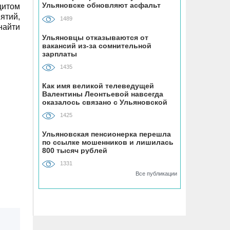
Ульяновске обновляют асфальт
цитом
пути к садовому товариществу
ятий,
1489
найти
05.08, 16:57
Ульяновцы отказываются от
вакансий из-за сомнительной
Вымогатель забрал у ульяновского
зарплаты
бизнесмена 14 млн рублей, а
полиция вернула
1435
Как имя великой телеведущей
Валентины Леонтьевой навсегда
05.08, 16:19
оказалось связано с Ульяновской
Ульяновский перевозчик похитил 950
областью
тысяч рублей из областного бюджета
1425
по мошеннической схеме с
Ульяновская пенсионерка перешла
социальными проездными
по ссылке мошенников и лишилась
800 тысяч рублей
05.08, 16:17
1331
Т2 перезапускает программу
Все публикации
«Выгодно вместе» – теперь и для
абонентов других операторов
05.08, 16:01