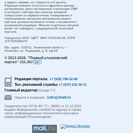
и давать справки, но старается это делать.
Редакция лояльно относится к фрагментарному
цитированию своих материалов сторонними СМИ
и интернет-сайтами при наличии активной
гиперссылки на первоисточник. Копирование и
опубликование авторских материалов нашего
портала целиком возможно только с письменного
разрешения редакции. Мнение отдельных авторов
может не совпадать с редакционной политикой
портала.
Учредитель ООО "ЦКП". ИНН 7325140148, ОГРН
1157325006475
Юр. адрес:
432011,
Ульяновская область,
г.
Ульяновск,
ул. Радищева, д. 8, оф.28
© 2013-2026.
"Первый ульяновский
портал" 1UL.RU
18+
Редакция портала:
+7 (929) 796-32-68
Тел. рекламной службы:
+7 (937) 032-36-31
Главный редактор:
Богдан Т.С.
1ulru@mail.ru
Пишите в редакцию:
Свидетельство ЭЛ № ФС 77 – 68081 от 21.12.2016
выдано Федеральной службой по надзору в сфере
связи, информационных технологий и массовых
коммуникаций (Роскомнадзор).