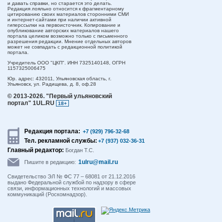
и давать справки, но старается это делать.
Редакция лояльно относится к фрагментарному
цитированию своих материалов сторонними СМИ
и интернет-сайтами при наличии активной
гиперссылки на первоисточник. Копирование и
опубликование авторских материалов нашего
портала целиком возможно только с письменного
разрешения редакции. Мнение отдельных авторов
может не совпадать с редакционной политикой
портала.
Учредитель ООО "ЦКП". ИНН 7325140148, ОГРН
1157325006475
Юр. адрес:
432011,
Ульяновская область,
г.
Ульяновск,
ул. Радищева, д. 8, оф.28
© 2013-2026.
"Первый ульяновский
портал" 1UL.RU
18+
Редакция портала:
+7 (929) 796-32-68
Тел. рекламной службы:
+7 (937) 032-36-31
Главный редактор:
Богдан Т.С.
1ulru@mail.ru
Пишите в редакцию:
Свидетельство ЭЛ № ФС 77 – 68081 от 21.12.2016
выдано Федеральной службой по надзору в сфере
связи, информационных технологий и массовых
коммуникаций (Роскомнадзор).