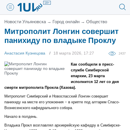
18+
Новости Ульяновска
→
Город онлайн
→
Общество
Митрополит Лонгин совершит
панихиду по владыке Проклу
Анастасия Кузнецова
18 марта 2026, 17:27
2437
Как сообщили в пресс-
службе Симбирской
епархии, 23 марта
исполнится 12 лет со дня
смерти митрополита Прокла (Хазова).
Митрополит Симбирский и Новоспасский Лонгин совершит
панихиду на месте его упокоения − в крипте под алтарем Спасо-
Вознесенского кафедрального собора.
Начало в полдень.
Владыка Прокл возглавлял архиерейскую кафедру в Симбирске-