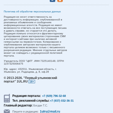
Политика об обработке персональных данных
Редакция не несет ответственность за
достоверность информации, опубликованной в
рекламных объявлениях и сообщениях
информационных агентств. Редакция не имеет
возможности отвечать на все поступающие письма
и давать справки, но старается это делать.
Редакция лояльно относится к фрагментарному
цитированию своих материалов сторонними СМИ
и интернет-сайтами при наличии активной
гиперссылки на первоисточник. Копирование и
опубликование авторских материалов нашего
портала целиком возможно только с письменного
разрешения редакции. Мнение отдельных авторов
может не совпадать с редакционной политикой
портала.
Учредитель ООО "ЦКП". ИНН 7325140148, ОГРН
1157325006475
Юр. адрес:
432011,
Ульяновская область,
г.
Ульяновск,
ул. Радищева, д. 8, оф.28
© 2013-2026.
"Первый ульяновский
портал" 1UL.RU
18+
Редакция портала:
+7 (929) 796-32-68
Тел. рекламной службы:
+7 (937) 032-36-31
Главный редактор:
Богдан Т.С.
1ulru@mail.ru
Пишите в редакцию: