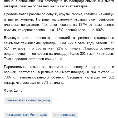
плана. Яровая пшеница размещена на площади свыше 103 тысяч
гектаров, овёс — более чем на 16 тысячах гектаров.
Продолжаются работы по севу кукурузы, гороха, гречихи, чечевицы
и других культур. По ряду направлений аграрии уже превысили
плановые показатели. Так, вика посеяна на 137% от намеченного
объёма, сахарная свёкла — на 118%, яровой рапс — на 106%.
Большую часть посевных площадей в регионе традиционно
занимают технические культуры. Под них в этом году отвели 372
514 гектаров, что составляет 92% от плана. Лидером остаётся
подсолнечник — он посеян на площади более 301 тысячи гектаров.
Также продолжается сев сои и льна.
Параллельно хозяйства занимаются посадкой картофеля и
овощей. Картофель в регионе занимает площадь в 704 гектара —
70% от запланированного объёма. Овощные культуры — 501
гектар, что составляет 59% от плана.
Фото: 1ul.ru
#УЛЬЯНОВСКАЯ ОБЛАСТЬ (4650)
#СЕЛЬСКОЕ ХОЗЯЙСТВО (463)
#ПОСЕВНАЯ (67)