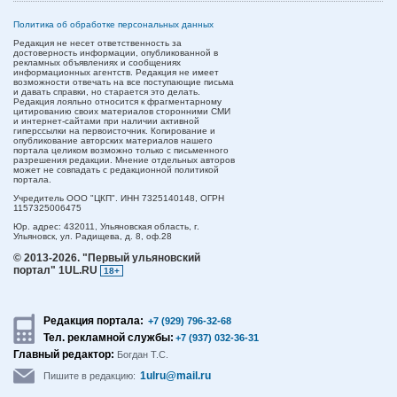
Политика об обработке персональных данных
Редакция не несет ответственность за
достоверность информации, опубликованной в
рекламных объявлениях и сообщениях
информационных агентств. Редакция не имеет
возможности отвечать на все поступающие письма
и давать справки, но старается это делать.
Редакция лояльно относится к фрагментарному
цитированию своих материалов сторонними СМИ
и интернет-сайтами при наличии активной
гиперссылки на первоисточник. Копирование и
опубликование авторских материалов нашего
портала целиком возможно только с письменного
разрешения редакции. Мнение отдельных авторов
может не совпадать с редакционной политикой
портала.
Учредитель ООО "ЦКП". ИНН 7325140148, ОГРН
1157325006475
Юр. адрес:
432011,
Ульяновская область,
г.
Ульяновск,
ул. Радищева, д. 8, оф.28
© 2013-2026.
"Первый ульяновский
портал" 1UL.RU
18+
Редакция портала:
+7 (929) 796-32-68
Тел. рекламной службы:
+7 (937) 032-36-31
Главный редактор:
Богдан Т.С.
1ulru@mail.ru
Пишите в редакцию: