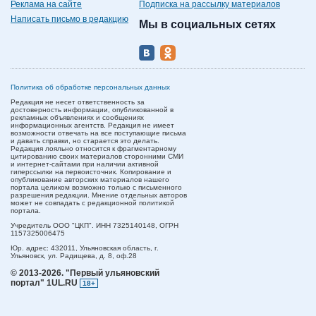
Реклама на сайте
Подписка на рассылку материалов
Написать письмо в редакцию
Мы в социальных сетях
Политика об обработке персональных данных
Редакция не несет ответственность за
достоверность информации, опубликованной в
рекламных объявлениях и сообщениях
информационных агентств. Редакция не имеет
возможности отвечать на все поступающие письма
и давать справки, но старается это делать.
Редакция лояльно относится к фрагментарному
цитированию своих материалов сторонними СМИ
и интернет-сайтами при наличии активной
гиперссылки на первоисточник. Копирование и
опубликование авторских материалов нашего
портала целиком возможно только с письменного
разрешения редакции. Мнение отдельных авторов
может не совпадать с редакционной политикой
портала.
Учредитель ООО "ЦКП". ИНН 7325140148, ОГРН
1157325006475
Юр. адрес:
432011,
Ульяновская область,
г.
Ульяновск,
ул. Радищева, д. 8, оф.28
© 2013-2026.
"Первый ульяновский
портал" 1UL.RU
18+