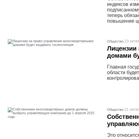
индексов изм
подписанном
теперь обяза
повышение ц
23 октя
Общество
Лицензии 
домами бу
Главная госу
области буде
контролирова
21 октя
Общество
Собствен
управляющ
Это относитс