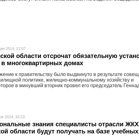
ря 2014, 12:07
ской области отсрочат обязательную устан
 в многоквартирных домах
жение к правительству было выдвинуто в результате сове
жилищной политике, жилищно-коммунальному хозяйству и
которое в минувший вторник провел его председатель Генна
ря 2014, 10:23
ональные знания специалисты отрасли ЖКХ
ой области будут получать на базе учебных
й