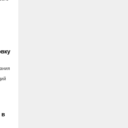
овку
щания
дий
 в