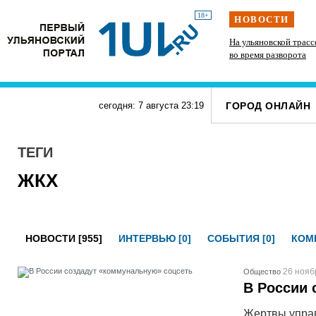
18+
НОВОСТИ
Подросток на питбайке сшиб двух 15-летних
На ульяновской трасс
велосипедисток в Павловке
во время разворота
ГОРОД ОНЛАЙН
сегодня: 7 августа
23
:
19
ТЕГИ
ЖКХ
НОВОСТИ [955]
ИНТЕРВЬЮ [0]
СОБЫТИЯ [0]
КОМП
26 нояб
Общество
В России 
Жертвы управ