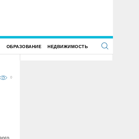
 улице Локомотивной в пятницу отключат
Для обслуживания кладбищ Улья
етофоры
закупили новую спецтехнику
Е
ОБРАЗОВАНИЕ
НЕДВИЖИМОСТЬ
0
вого