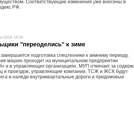
уществом. Соответствующие изменения уже внесены в
декс РФ.
ря 2014, 16:58
щики "переоделись" к зиме
 завершается подготовка спецтехники к зимнему периоду.
ие машин проходит на муниципальном предприятии
» и в управляющих организациях. МУП отвечает за содер
ц и проездов, управляющие компании, ТСЖ и ЖСК будут
нега и наледи внутриквартальные дороги и придомовые