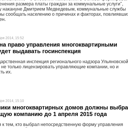
енения размера платы граждан за коммунальные услуги",
у накануне Дмитрием Медведевым, коммунальные службы
ны сообщать населению о причинах и факторах, повлиявши
ен.
бря 2014, 15:52
на право управления многоквартирными
дет выдавать госинспекция
дарственная инспекция регионального надзора Ульяновско
т не только лицензировать управляющие компании, но и
ть их.
бря 2014, 15:10
ники многоквартирных домов должны выбра
ую компанию до 1 апреля 2015 года
я к тем, кто выбрал непосредственную форму управления