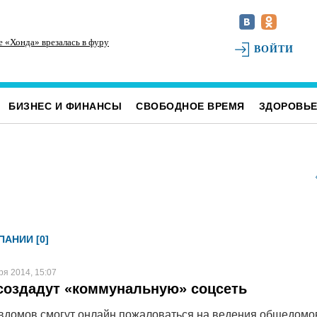
е «Хонда» врезалась в фуру
Инзенцы простятся с земляком, погибшим на
На
ВОЙТИ
СВО
св
БИЗНЕС И ФИНАНСЫ
СВОБОДНОЕ ВРЕМЯ
ЗДОРОВЬ
АНИИ [0]
ря 2014, 15:07
создадут «коммунальную» соцсеть
домов смогут онлайн пожаловаться на ведения общедомо