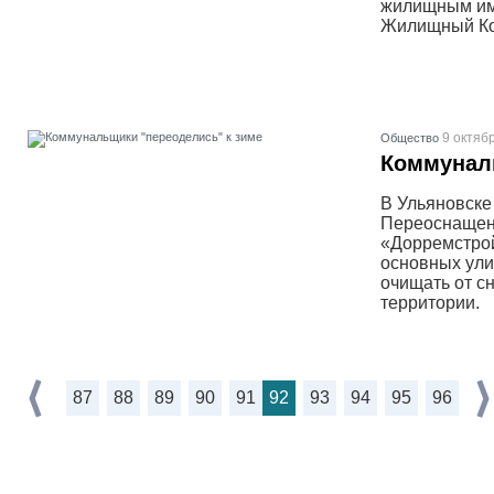
жилищным им
Жилищный Ко
9 октяб
Общество
Коммуналь
В Ульяновске
Переоснащен
«Дорремстрой
основных ули
очищать от с
территории.
87
88
89
90
91
92
93
94
95
96