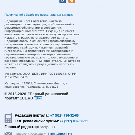
Политика об обработке персональных данных
Редакция не несет ответственность за
достоверность информации, опубликованной в
рекламных объявлениях и сообщениях
информационных агентств. Редакция не имеет
возможности отвечать на все поступающие письма
и давать справки, но старается это делать.
Редакция лояльно относится к фрагментарному
цитированию своих материалов сторонними СМИ
и интернет-сайтами при наличии активной
гиперссылки на первоисточник. Копирование и
опубликование авторских материалов нашего
портала целиком возможно только с письменного
разрешения редакции. Мнение отдельных авторов
может не совпадать с редакционной политикой
портала.
Учредитель ООО "ЦКП". ИНН 7325140148, ОГРН
1157325006475
Юр. адрес:
432011,
Ульяновская область,
г.
Ульяновск,
ул. Радищева, д. 8, оф.28
© 2013-2026.
"Первый ульяновский
портал" 1UL.RU
18+
Редакция портала:
+7 (929) 796-32-68
Тел. рекламной службы:
+7 (937) 032-36-31
Главный редактор:
Богдан Т.С.
1ulru@mail.ru
Пишите в редакцию: