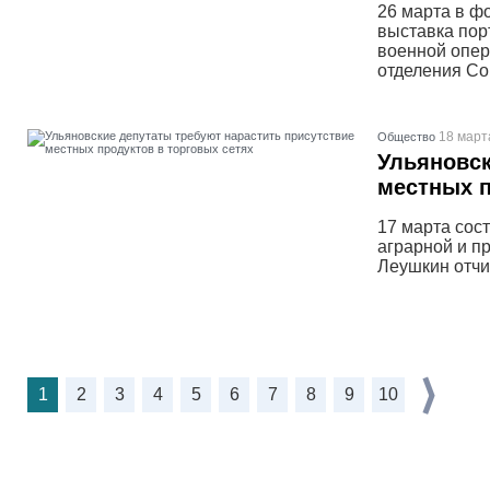
26 марта в ф
выставка пор
военной опер
отделения Со
18 март
Общество
Ульяновск
местных п
17 марта сос
аграрной и п
Леушкин отчит
1
2
3
4
5
6
7
8
9
10