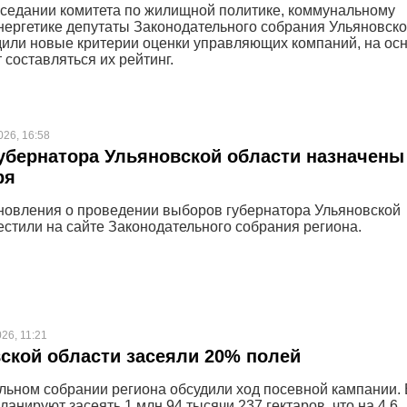
аседании комитета по жилищной политике, коммунальному
энергетике депутаты Законодательного собрания Ульяновск
дили новые критерии оценки управляющих компаний, на ос
 составляться их рейтинг.
026, 16:58
бернатора Ульяновской области назначены
ря
новления о проведении выборов губернатора Ульяновской
естили на сайте Законодательного собрания региона.
26, 11:21
ской области засеяли 20% полей
льном собрании региона обсудили ход посевной кампании. 
ланируют засеять 1 млн 94 тысячи 237 гектаров, что на 4,6