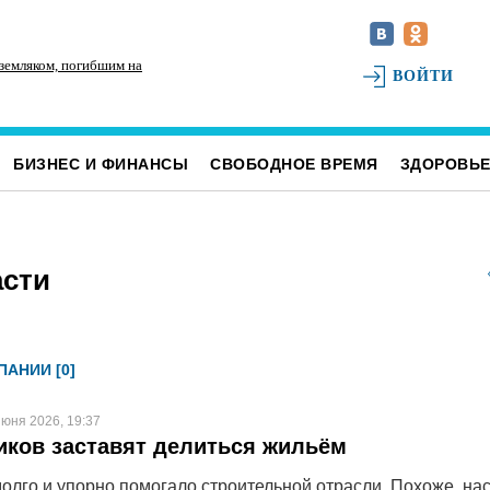
 земляком, погибшим на
На улице Локомотивной в пятницу отключат
Дл
ВОЙТИ
светофоры
за
БИЗНЕС И ФИНАНСЫ
СВОБОДНОЕ ВРЕМЯ
ЗДОРОВЬ
асти
АНИИ [0]
июня 2026, 19:37
ков заставят делиться жильём
долго и упорно помогало строительной отрасли. Похоже, на