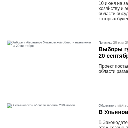
10 июня на з
хозяйству и 
области обсу
которых будет
29 мая 2
Политика
Выборы гу
20 сентяб
Проект поста
области разм
8 мая 20
Общество
В Ульянов
В Законодате
этом сезоне п