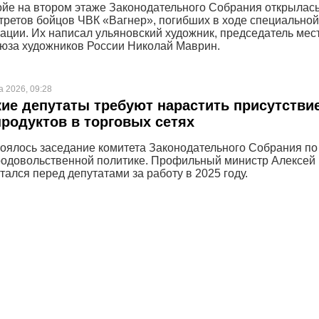
ойе на втором этаже Законодательного Собрания открылас
третов бойцов ЧВК «Вагнер», погибших в ходе специальной
ации. Их написал ульяновский художник, председатель мес
юза художников России Николай Маврин.
а 2026, 09:28
ие депутаты требуют нарастить присутстви
родуктов в торговых сетях
тоялось заседание комитета Законодательного Собрания по
родовольственной политике. Профильный министр Алексей
ался перед депутатами за работу в 2025 году.