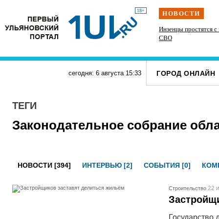
18+
НОВОСТИ
На ульяновской трассе «Хонда» врезалась в фуру
Инзенцы простятся с
а
во время разворота
СВО
ГОРОД ОНЛАЙН
сегодня: 6 августа
15
:
33
ТЕГИ
Законодательное собрание обл
НОВОСТИ [394]
ИНТЕРВЬЮ [2]
СОБЫТИЯ [0]
КОМП
22 
Строительство
Застройщи
Государство 