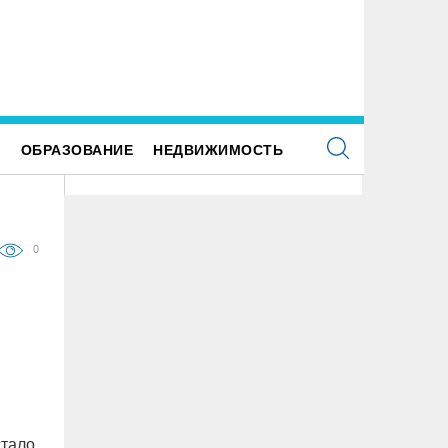
я обслуживания кладбищ Ульяновска
Исследование ВТБ: ежемесячная
купили новую спецтехнику
категорий кешбэка создает волн
Е
ОБРАЗОВАНИЕ
НЕДВИЖИМОСТЬ
0
стало