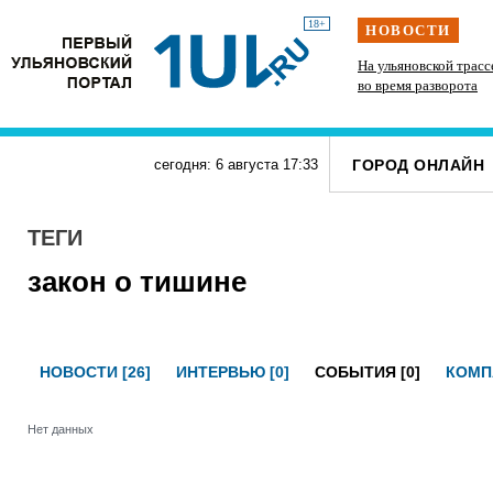
18+
НОВОСТИ
Подросток на питбайке сшиб двух 15-летних
На ульяновской трасс
велосипедисток в Павловке
во время разворота
ГОРОД ОНЛАЙН
сегодня: 6 августа
17
:
33
ТЕГИ
закон о тишине
НОВОСТИ [26]
ИНТЕРВЬЮ [0]
СОБЫТИЯ [0]
КОМП
Нет данных