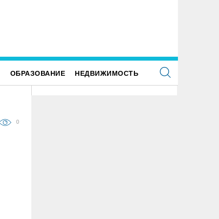
 улице Локомотивной в пятницу отключат
Для обслуживания кладбищ Улья
етофоры
закупили новую спецтехнику
Е
ОБРАЗОВАНИЕ
НЕДВИЖИМОСТЬ
0