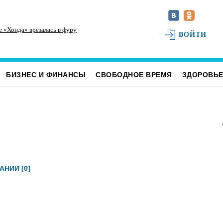
е «Хонда» врезалась в фуру
Инзенцы простятся с земляком, погибшим на
На
ВОЙТИ
СВО
св
БИЗНЕС И ФИНАНСЫ
СВОБОДНОЕ ВРЕМЯ
ЗДОРОВЬ
АНИИ [0]