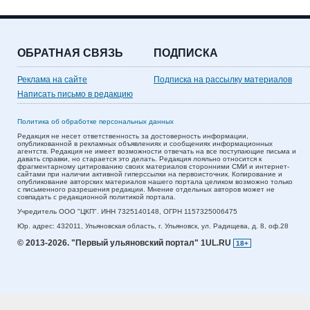
ОБРАТНАЯ СВЯЗЬ
ПОДПИСКА
Реклама на сайте
Подписка на рассылку материалов
Написать письмо в редакцию
Политика об обработке персональных данных
Редакция не несет ответственность за достоверность информации,
опубликованной в рекламных объявлениях и сообщениях информационных
агентств. Редакция не имеет возможности отвечать на все поступающие письма и
давать справки, но старается это делать. Редакция лояльно относится к
фрагментарному цитированию своих материалов сторонними СМИ и интернет-
сайтами при наличии активной гиперссылки на первоисточник. Копирование и
опубликование авторских материалов нашего портала целиком возможно только
с письменного разрешения редакции. Мнение отдельных авторов может не
совпадать с редакционной политикой портала.
Учредитель ООО "ЦКП". ИНН 7325140148, ОГРН 1157325006475
Юр. адрес:
432011,
Ульяновская область,
г. Ульяновск,
ул. Радищева, д. 8, оф.28
© 2013-2026.
"Первый ульяновский портал" 1UL.RU
18+