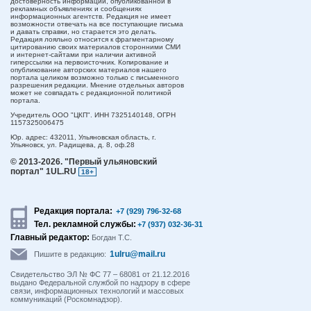
достоверность информации, опубликованной в
рекламных объявлениях и сообщениях
информационных агентств. Редакция не имеет
возможности отвечать на все поступающие письма
и давать справки, но старается это делать.
Редакция лояльно относится к фрагментарному
цитированию своих материалов сторонними СМИ
и интернет-сайтами при наличии активной
гиперссылки на первоисточник. Копирование и
опубликование авторских материалов нашего
портала целиком возможно только с письменного
разрешения редакции. Мнение отдельных авторов
может не совпадать с редакционной политикой
портала.
Учредитель ООО "ЦКП". ИНН 7325140148, ОГРН
1157325006475
Юр. адрес:
432011,
Ульяновская область,
г.
Ульяновск,
ул. Радищева, д. 8, оф.28
© 2013-2026.
"Первый ульяновский
портал" 1UL.RU
18+
Редакция портала:
+7 (929) 796-32-68
Тел. рекламной службы:
+7 (937) 032-36-31
Главный редактор:
Богдан Т.С.
1ulru@mail.ru
Пишите в редакцию:
Свидетельство ЭЛ № ФС 77 – 68081 от 21.12.2016
выдано Федеральной службой по надзору в сфере
связи, информационных технологий и массовых
коммуникаций (Роскомнадзор).