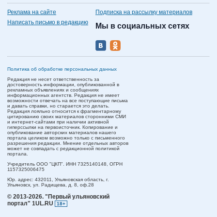
Реклама на сайте
Подписка на рассылку материалов
Написать письмо в редакцию
Мы в социальных сетях
Политика об обработке персональных данных
Редакция не несет ответственность за
достоверность информации, опубликованной в
рекламных объявлениях и сообщениях
информационных агентств. Редакция не имеет
возможности отвечать на все поступающие письма
и давать справки, но старается это делать.
Редакция лояльно относится к фрагментарному
цитированию своих материалов сторонними СМИ
и интернет-сайтами при наличии активной
гиперссылки на первоисточник. Копирование и
опубликование авторских материалов нашего
портала целиком возможно только с письменного
разрешения редакции. Мнение отдельных авторов
может не совпадать с редакционной политикой
портала.
Учредитель ООО "ЦКП". ИНН 7325140148, ОГРН
1157325006475
Юр. адрес:
432011,
Ульяновская область,
г.
Ульяновск,
ул. Радищева, д. 8, оф.28
© 2013-2026.
"Первый ульяновский
портал" 1UL.RU
18+