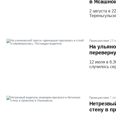
в Ясашно
2 августа в 
Тереньгульск
13 
Проиcшествия
На ульяно
переверну
12 июля в 6.
случилось се
7 ию
Проиcшествия
Нетрезвый
стену в п