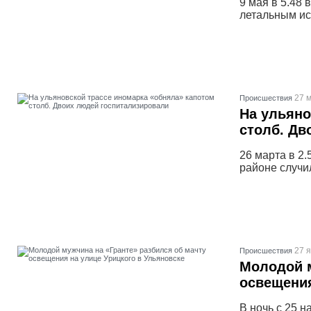
9 мая в 5.48
летальным ис
27 м
Проиcшествия
На ульяно
столб. Дв
26 марта в 2
районе случи
27 я
Проиcшествия
Молодой м
освещения
В ночь с 25 н