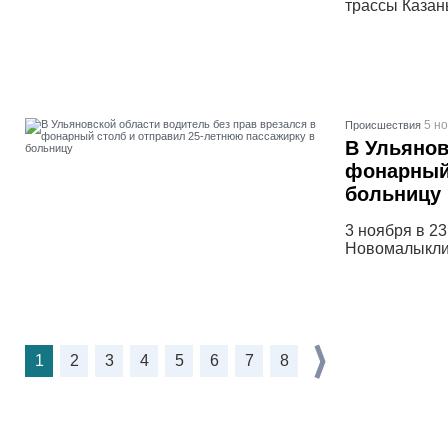
трассы Казан
5 но
Проиcшествия
В Ульянов
фонарный 
больницу
3 ноября в 2
Новомалыклин
1
2
3
4
5
6
7
8