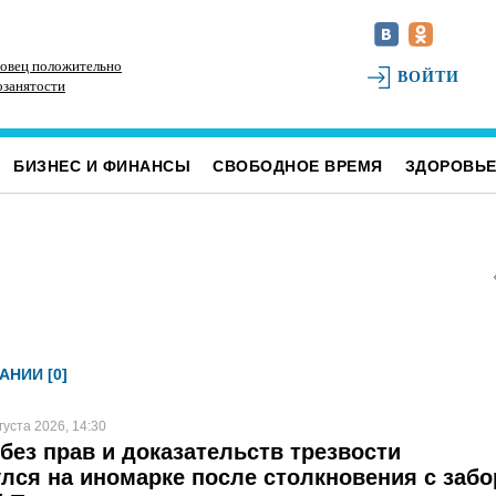
овец положительно
Наше наследие: история первых «небоскрёбов»
РТ
ВОЙТИ
озанятости
Ульяновска
БИЗНЕС И ФИНАНСЫ
СВОБОДНОЕ ВРЕМЯ
ЗДОРОВЬ
АНИИ [0]
густа 2026, 14:30
без прав и доказательств трезвости
лся на иномарке после столкновения с заб