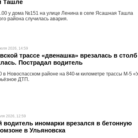
й Ташле
22.00 у дома №151 на улице Ленина в селе Ясашная Ташла
ого района случилась авария.
июля 2026, 14:59
вской трассе «двенашка» врезалась в столб
лась. Пострадал водитель
30 в Новоспасском районе на 840-м километре трассы М-5 «
рьёзное ДТП.
ля 2026, 12:59
 водитель иномарки врезался в бетонную
ромзоне в Ульяновска