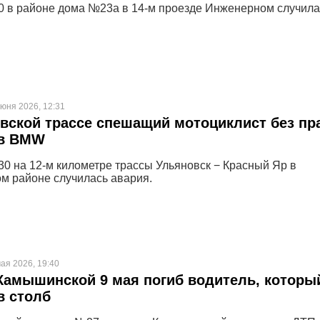
40 в районе дома №23а в 14-м проезде Инженерном случила
июня 2026, 12:31
вской трассе спешащий мотоциклист без пр
 в BMW
.30 на 12-м километре трассы Ульяновск − Красный Яр в
м районе случилась авария.
ая 2026, 19:40
Камышинской 9 мая погиб водитель, которы
в столб