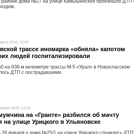
 в районе дома №27 на улице Камышинской произошло ДТП 
ходом.
арта 2026, 15:00
вской трассе иномарка «обняла» капотом
оих людей госпитализировали
.50 на 836-м километре трассы М-5 «Урал» в Новоспасском
лось ДТП с пострадавшими.
нваря 2026, 12:15
ужчина на «Гранте» разбился об мачту
 на улице Урицкого в Ульяновске
а 26 января у дома №25/1 на улице Урицкого случилось ДТП,