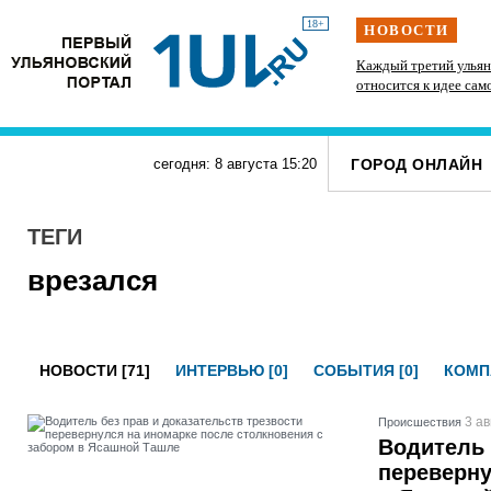
18+
НОВОСТИ
» силачи
В Госдуме предложили выдавать корм и лежанки
Каждый третий ульян
тупит
людям, забравшим животных из приюта
относится к идее сам
ГОРОД ОНЛАЙН
сегодня: 8 августа
15
:
20
ТЕГИ
врезался
НОВОСТИ [71]
ИНТЕРВЬЮ [0]
СОБЫТИЯ [0]
КОМП
3 ав
Проиcшествия
Водитель 
переверну