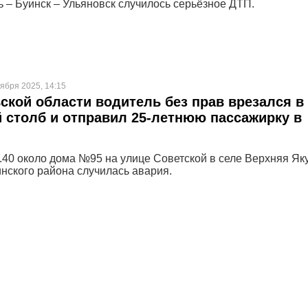
ь – Буинск – Ульяновск случилось серьёзное ДТП.
ября 2025, 14:15
ской области водитель без прав врезался в
столб и отправил 25-летнюю пассажирку в
3.40 около дома №95 на улице Советской в селе Верхняя Як
ского района случилась авария.