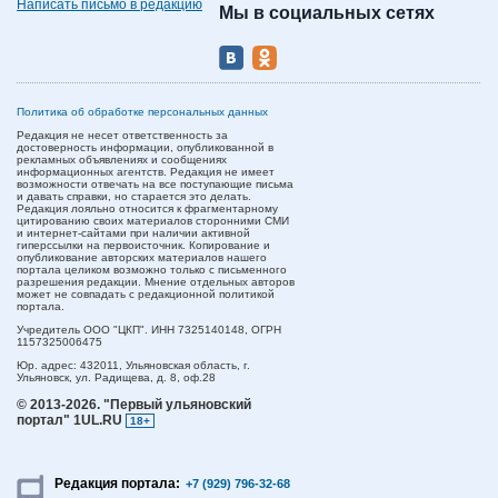
Написать письмо в редакцию
Мы в социальных сетях
Политика об обработке персональных данных
Редакция не несет ответственность за
достоверность информации, опубликованной в
рекламных объявлениях и сообщениях
информационных агентств. Редакция не имеет
возможности отвечать на все поступающие письма
и давать справки, но старается это делать.
Редакция лояльно относится к фрагментарному
цитированию своих материалов сторонними СМИ
и интернет-сайтами при наличии активной
гиперссылки на первоисточник. Копирование и
опубликование авторских материалов нашего
портала целиком возможно только с письменного
разрешения редакции. Мнение отдельных авторов
может не совпадать с редакционной политикой
портала.
Учредитель ООО "ЦКП". ИНН 7325140148, ОГРН
1157325006475
Юр. адрес:
432011,
Ульяновская область,
г.
Ульяновск,
ул. Радищева, д. 8, оф.28
© 2013-2026.
"Первый ульяновский
портал" 1UL.RU
18+
Редакция портала:
+7 (929) 796-32-68