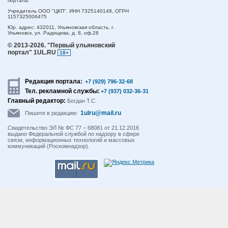
портала.
Учредитель ООО "ЦКП". ИНН 7325140148, ОГРН
1157325006475
Юр. адрес:
432011,
Ульяновская область,
г.
Ульяновск,
ул. Радищева, д. 8, оф.28
© 2013-2026.
"Первый ульяновский
портал" 1UL.RU
18+
Редакция портала:
+7 (929) 796-32-68
Тел. рекламной службы:
+7 (937) 032-36-31
Главный редактор:
Богдан Т.С.
1ulru@mail.ru
Пишите в редакцию:
Свидетельство ЭЛ № ФС 77 – 68081 от 21.12.2016
выдано Федеральной службой по надзору в сфере
связи, информационных технологий и массовых
коммуникаций (Роскомнадзор).