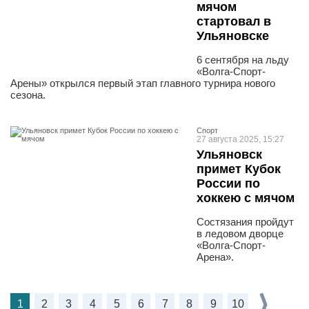
мячом
стартовал в
Ульяновске
6 сентября на льду
«Волга-Спорт-
Арены» открылся первый этап главного турнира нового
сезона.
Спорт
27 августа 2025, 15:27
Ульяновск
примет Кубок
России по
хоккею с мячом
Состязания пройдут
в ледовом дворце
«Волга-Спорт-
Арена».
1
2
3
4
5
6
7
8
9
10