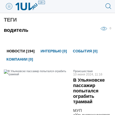
18+
ТЕГИ
0
водитель
НОВОСТИ [194]
ИНТЕРВЬЮ [0]
СОБЫТИЯ [0]
КОМПАНИИ [0]
Проиcшествия
10 июня 2024, 11:16
В Ульяновске
пассажир
попытался
ограбить
трамвай
МУП
«Ульяновскэлектрот