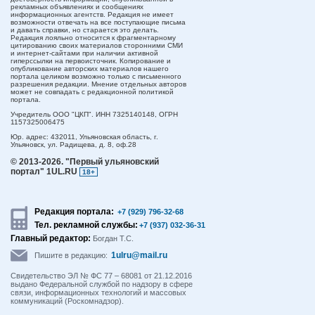
рекламных объявлениях и сообщениях
информационных агентств. Редакция не имеет
возможности отвечать на все поступающие письма
и давать справки, но старается это делать.
Редакция лояльно относится к фрагментарному
цитированию своих материалов сторонними СМИ
и интернет-сайтами при наличии активной
гиперссылки на первоисточник. Копирование и
опубликование авторских материалов нашего
портала целиком возможно только с письменного
разрешения редакции. Мнение отдельных авторов
может не совпадать с редакционной политикой
портала.
Учредитель ООО "ЦКП". ИНН 7325140148, ОГРН
1157325006475
Юр. адрес:
432011,
Ульяновская область,
г.
Ульяновск,
ул. Радищева, д. 8, оф.28
© 2013-2026.
"Первый ульяновский
портал" 1UL.RU
18+
Редакция портала:
+7 (929) 796-32-68
Тел. рекламной службы:
+7 (937) 032-36-31
Главный редактор:
Богдан Т.С.
1ulru@mail.ru
Пишите в редакцию:
Свидетельство ЭЛ № ФС 77 – 68081 от 21.12.2016
выдано Федеральной службой по надзору в сфере
связи, информационных технологий и массовых
коммуникаций (Роскомнадзор).