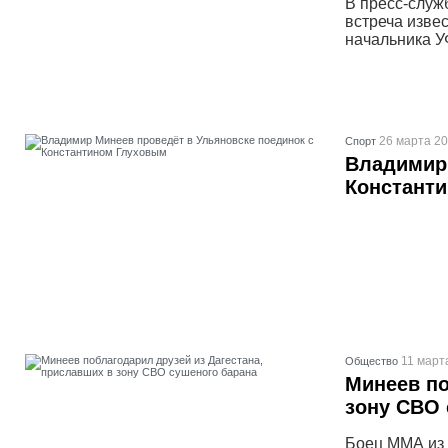
В пресс-служ
встреча изве
начальника У
26 марта 20
Спорт
Владимир 
Констант
11 март
Общество
Минеев по
зону СВО 
Боец ММА из 