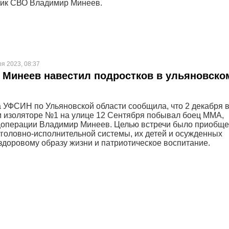
ник СВО Владимир Минеев.
ря 2023, 08:37
Минеев навестил подростков в ульяновско
 УФСИН по Ульяновской области сообщила, что 2 декабря 
 изоляторе №1 на улице 12 Сентября побывал боец ММА,
цоперации Владимир Минеев. Целью встречи было приобщ
уголовно-исполнительной системы, их детей и осужденных
 здоровому образу жизни и патриотическое воспитание.