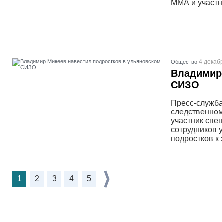
ММА и участ
4 декаб
Общество
Владимир 
СИЗО
Пресс-служба
следственном
участник спе
сотрудников 
подростков к
1
2
3
4
5