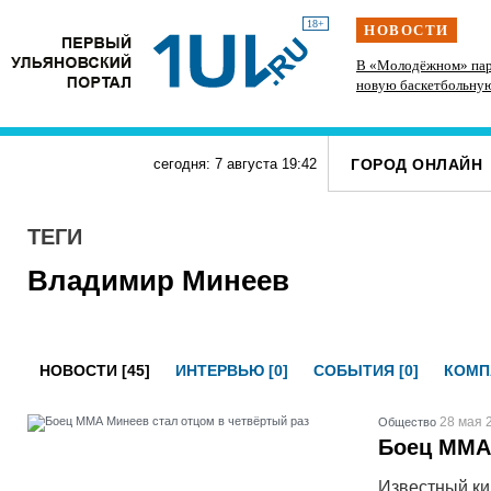
18+
НОВОСТИ
 спорт и
На участке проспекта Гая в Ульяновске
В «Молодёжном» пар
запретили остановку транспорта
новую баскетбольну
ГОРОД ОНЛАЙН
сегодня: 7 августа
19
:
42
ТЕГИ
Владимир Минеев
НОВОСТИ [45]
ИНТЕРВЬЮ [0]
СОБЫТИЯ [0]
КОМП
28 мая 
Общество
Боец ММА 
Известный ки