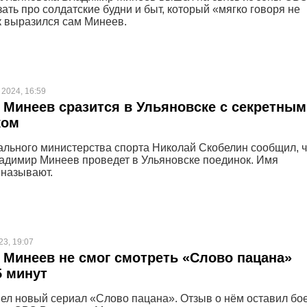
ать про солдатские будни и быт, который «мягко говоря не
к выразился сам Минеев.
2024, 16:59
Минеев сразится в Ульяновске с секретным
ком
ального министерства спорта Николай Скобелин сообщил, ч
димир Минеев проведет в Ульяновске поединок. Имя
 называют.
23, 19:07
Минеев не смог смотреть «Слово пацана»
5 минут
л новый сериал «Слово пацана». Отзыв о нём оставил бо