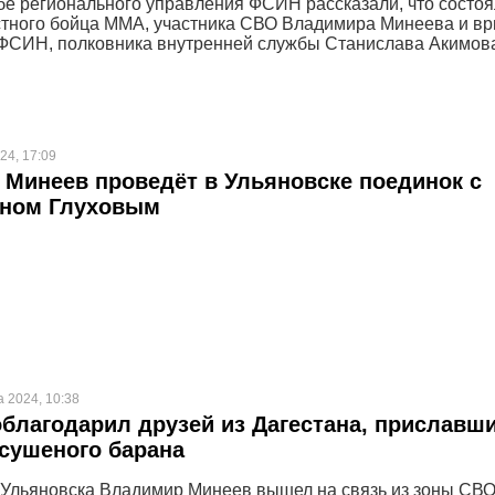
бе регионального управления ФСИН рассказали, что состо
стного бойца ММА, участника СВО Владимира Минеева и вр
ФСИН, полковника внутренней службы Станислава Акимов
24, 17:09
Минеев проведёт в Ульяновске поединок с
ином Глуховым
а 2024, 10:38
благодарил друзей из Дагестана, приславши
сушеного барана
Ульяновска Владимир Минеев вышел на связь из зоны СВО