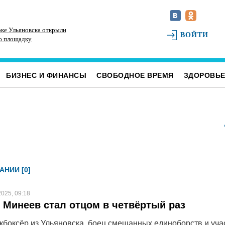
ке Ульяновска открыли
В Ульяновском районе благоустраивают место
До
ВОЙТИ
ю площадку
воинского захоронения
Ул
БИЗНЕС И ФИНАНСЫ
СВОБОДНОЕ ВРЕМЯ
ЗДОРОВЬ
АНИИ [0]
2025, 09:18
Минеев стал отцом в четвёртый раз
кбоксёр из Ульяновска, боец смешанных единоборств и уча