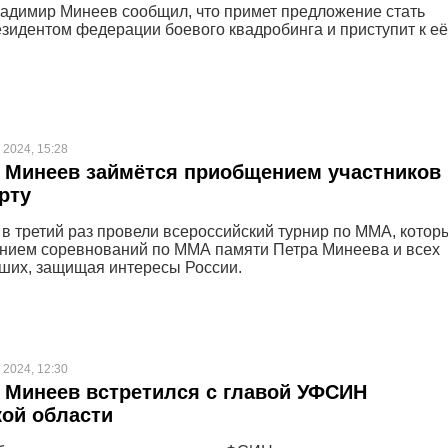
димир Минеев сообщил, что примет предложение стать
зидентом федерации боевого квадробинга и приступит к её
 2024, 15:28
 Минеев займётся приобщением участников
рту
 в третий раз провели всероссийский турнир по ММА, котор
нием соревнований по ММА памяти Петра Минеева и всех
бших, защищая интересы России.
 2024, 12:30
 Минеев встретился с главой УФСИН
ой области