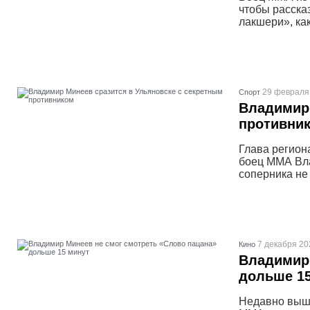
чтобы рассказ
лакшери», ка
29 февраля 
Спорт
Владимир 
противни
Глава регион
боец ММА Вла
соперника не
7 декабря 20
Кино
Владимир 
дольше 1
Недавно выше