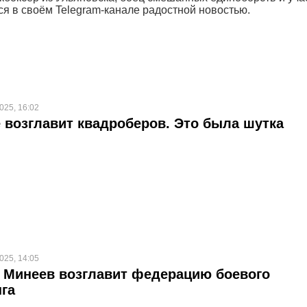
я в своём Telegram-канале радостной новостью.
025, 16:02
 возглавит квадроберов. Это была шутка
025, 14:05
 Минеев возглавит федерацию боевого
га