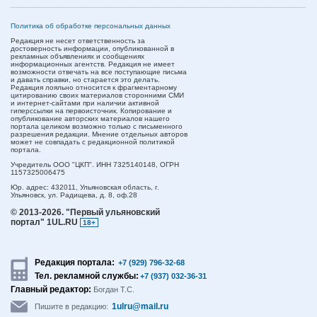
Политика об обработке персональных данных
Редакция не несет ответственность за
достоверность информации, опубликованной в
рекламных объявлениях и сообщениях
информационных агентств. Редакция не имеет
возможности отвечать на все поступающие письма
и давать справки, но старается это делать.
Редакция лояльно относится к фрагментарному
цитированию своих материалов сторонними СМИ
и интернет-сайтами при наличии активной
гиперссылки на первоисточник. Копирование и
опубликование авторских материалов нашего
портала целиком возможно только с письменного
разрешения редакции. Мнение отдельных авторов
может не совпадать с редакционной политикой
портала.
Учредитель ООО "ЦКП". ИНН 7325140148, ОГРН
1157325006475
Юр. адрес:
432011,
Ульяновская область,
г.
Ульяновск,
ул. Радищева, д. 8, оф.28
© 2013-2026.
"Первый ульяновский
портал" 1UL.RU
18+
Редакция портала:
+7 (929) 796-32-68
Тел. рекламной службы:
+7 (937) 032-36-31
Главный редактор:
Богдан Т.С.
1ulru@mail.ru
Пишите в редакцию: