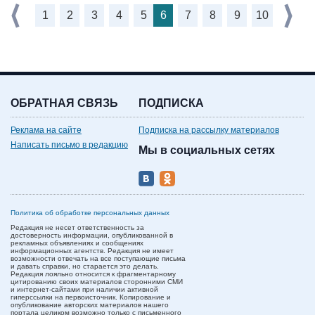
1
2
3
4
5
6
7
8
9
10
ОБРАТНАЯ СВЯЗЬ
ПОДПИСКА
Реклама на сайте
Подписка на рассылку материалов
Написать письмо в редакцию
Мы в социальных сетях
Политика об обработке персональных данных
Редакция не несет ответственность за
достоверность информации, опубликованной в
рекламных объявлениях и сообщениях
информационных агентств. Редакция не имеет
возможности отвечать на все поступающие письма
и давать справки, но старается это делать.
Редакция лояльно относится к фрагментарному
цитированию своих материалов сторонними СМИ
и интернет-сайтами при наличии активной
гиперссылки на первоисточник. Копирование и
опубликование авторских материалов нашего
портала целиком возможно только с письменного