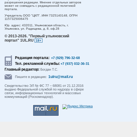
разрешения редакции. Мнение отдельных авторов
может не совпадать с редакционной политикой
портала.
Учредитель ООО "ЦКП". ИНН 7325140148, ОГРН
1157325006475
Юр. адрес:
432011,
Ульяновская область,
г.
Ульяновск,
ул. Радищева, д. 8, оф.28
© 2013-2026.
"Первый ульяновский
портал" 1UL.RU
18+
Редакция портала:
+7 (929) 796-32-68
Тел. рекламной службы:
+7 (937) 032-36-31
Главный редактор:
Богдан Т.С.
1ulru@mail.ru
Пишите в редакцию:
Свидетельство ЭЛ № ФС 77 – 68081 от 21.12.2016
выдано Федеральной службой по надзору в сфере
связи, информационных технологий и массовых
коммуникаций (Роскомнадзор).