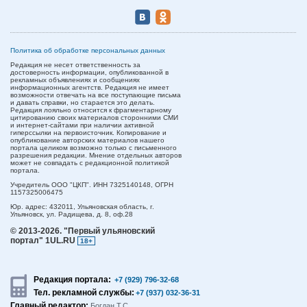
Политика об обработке персональных данных
Редакция не несет ответственность за
достоверность информации, опубликованной в
рекламных объявлениях и сообщениях
информационных агентств. Редакция не имеет
возможности отвечать на все поступающие письма
и давать справки, но старается это делать.
Редакция лояльно относится к фрагментарному
цитированию своих материалов сторонними СМИ
и интернет-сайтами при наличии активной
гиперссылки на первоисточник. Копирование и
опубликование авторских материалов нашего
портала целиком возможно только с письменного
разрешения редакции. Мнение отдельных авторов
может не совпадать с редакционной политикой
портала.
Учредитель ООО "ЦКП". ИНН 7325140148, ОГРН
1157325006475
Юр. адрес:
432011,
Ульяновская область,
г.
Ульяновск,
ул. Радищева, д. 8, оф.28
© 2013-2026.
"Первый ульяновский
портал" 1UL.RU
18+
Редакция портала:
+7 (929) 796-32-68
Тел. рекламной службы:
+7 (937) 032-36-31
Главный редактор:
Богдан Т.С.