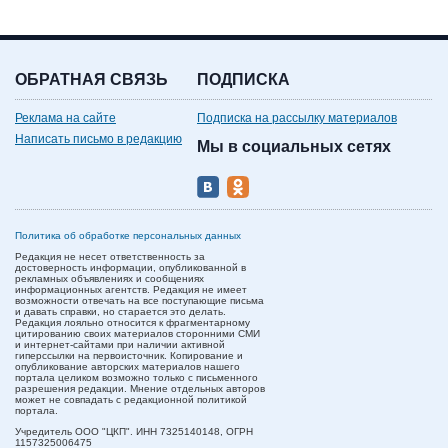
ОБРАТНАЯ СВЯЗЬ
ПОДПИСКА
Реклама на сайте
Подписка на рассылку материалов
Написать письмо в редакцию
Мы в социальных сетях
Политика об обработке персональных данных
Редакция не несет ответственность за
достоверность информации, опубликованной в
рекламных объявлениях и сообщениях
информационных агентств. Редакция не имеет
возможности отвечать на все поступающие письма
и давать справки, но старается это делать.
Редакция лояльно относится к фрагментарному
цитированию своих материалов сторонними СМИ
и интернет-сайтами при наличии активной
гиперссылки на первоисточник. Копирование и
опубликование авторских материалов нашего
портала целиком возможно только с письменного
разрешения редакции. Мнение отдельных авторов
может не совпадать с редакционной политикой
портала.
Учредитель ООО "ЦКП". ИНН 7325140148, ОГРН
1157325006475