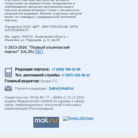
гиперссылки на первоисточник. Копирование и
опубликование авторских материалов нашего
портала целиком возможно только с письменного
разрешения редакции. Мнение отдельных авторов
может не совпадать с редакционной политикой
портала.
Учредитель ООО "ЦКП". ИНН 7325140148, ОГРН
1157325006475
Юр. адрес:
432011,
Ульяновская область,
г.
Ульяновск,
ул. Радищева, д. 8, оф.28
© 2013-2026.
"Первый ульяновский
портал" 1UL.RU
18+
Редакция портала:
+7 (929) 796-32-68
Тел. рекламной службы:
+7 (937) 032-36-31
Главный редактор:
Богдан Т.С.
1ulru@mail.ru
Пишите в редакцию:
Свидетельство ЭЛ № ФС 77 – 68081 от 21.12.2016
выдано Федеральной службой по надзору в сфере
связи, информационных технологий и массовых
коммуникаций (Роскомнадзор).