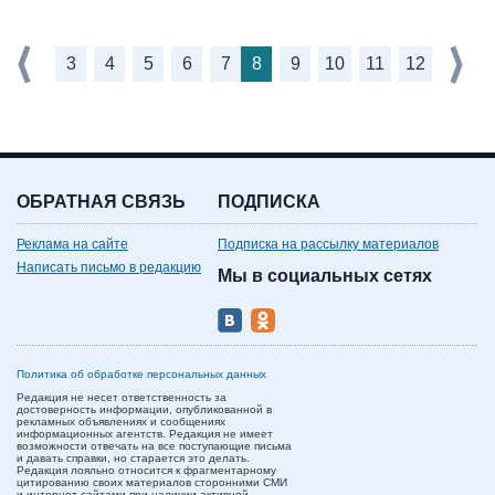
3
4
5
6
7
8
9
10
11
12
ОБРАТНАЯ СВЯЗЬ
ПОДПИСКА
Реклама на сайте
Подписка на рассылку материалов
Написать письмо в редакцию
Мы в социальных сетях
Политика об обработке персональных данных
Редакция не несет ответственность за
достоверность информации, опубликованной в
рекламных объявлениях и сообщениях
информационных агентств. Редакция не имеет
возможности отвечать на все поступающие письма
и давать справки, но старается это делать.
Редакция лояльно относится к фрагментарному
цитированию своих материалов сторонними СМИ
и интернет-сайтами при наличии активной