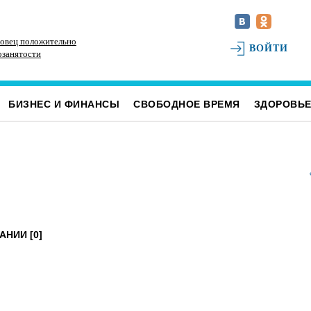
овец положительно
Наше наследие: история первых «небоскрёбов»
РТ
ВОЙТИ
озанятости
Ульяновска
БИЗНЕС И ФИНАНСЫ
СВОБОДНОЕ ВРЕМЯ
ЗДОРОВЬ
АНИИ [0]