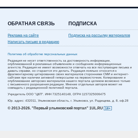
ОБРАТНАЯ СВЯЗЬ
ПОДПИСКА
Реклама на сайте
Подписка на рассылку материалов
Написать письмо в редакцию
Политика об обработке персональных данных
Редакция не несет ответственность за достоверность информации,
опубликованной в рекламных объявлениях и сообщениях информационных
агентств. Редакция не имеет возможности отвечать на все поступающие письма и
давать справки, но старается это делать. Редакция лояльно относится к
фрагментарному цитированию своих материалов сторонними СМИ и интернет-
сайтами при наличии активной гиперссылки на первоисточник. Копирование и
опубликование авторских материалов нашего портала целиком возможно только
с письменного разрешения редакции. Мнение отдельных авторов может не
совпадать с редакционной политикой портала.
Учредитель ООО "ЦКП". ИНН 7325140148, ОГРН 1157325006475
Юр. адрес:
432011,
Ульяновская область,
г. Ульяновск,
ул. Радищева, д. 8, оф.28
© 2013-2026.
"Первый ульяновский портал" 1UL.RU
18+