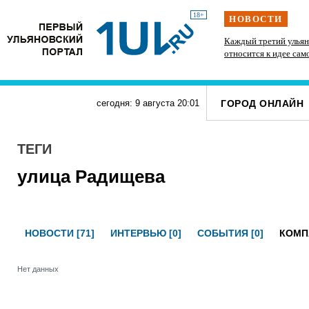
18+
НОВОСТИ
» силачи
В Госдуме предложили выдавать корм и лежанки
Каждый третий ульян
тупит
людям, забравшим животных из приюта
относится к идее сам
ГОРОД ОНЛАЙН
сегодня: 9 августа
20
:
01
ТЕГИ
улица Радищева
НОВОСТИ [71]
ИНТЕРВЬЮ [0]
СОБЫТИЯ [0]
КОМП
Нет данных