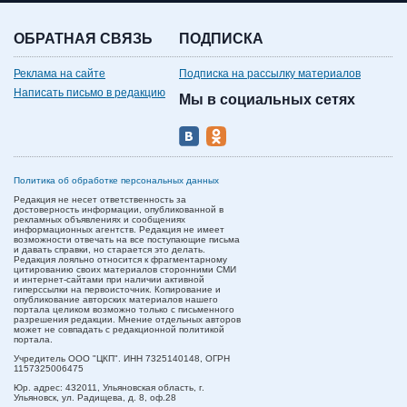
ОБРАТНАЯ СВЯЗЬ
ПОДПИСКА
Реклама на сайте
Подписка на рассылку материалов
Написать письмо в редакцию
Мы в социальных сетях
Политика об обработке персональных данных
Редакция не несет ответственность за
достоверность информации, опубликованной в
рекламных объявлениях и сообщениях
информационных агентств. Редакция не имеет
возможности отвечать на все поступающие письма
и давать справки, но старается это делать.
Редакция лояльно относится к фрагментарному
цитированию своих материалов сторонними СМИ
и интернет-сайтами при наличии активной
гиперссылки на первоисточник. Копирование и
опубликование авторских материалов нашего
портала целиком возможно только с письменного
разрешения редакции. Мнение отдельных авторов
может не совпадать с редакционной политикой
портала.
Учредитель ООО "ЦКП". ИНН 7325140148, ОГРН
1157325006475
Юр. адрес:
432011,
Ульяновская область,
г.
Ульяновск,
ул. Радищева, д. 8, оф.28