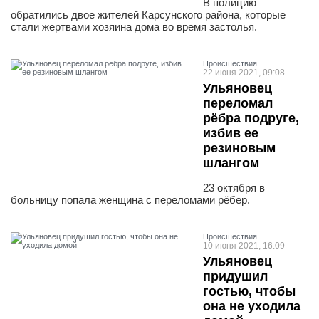
В полицию
обратились двое жителей Карсунского района, которые
стали жертвами хозяина дома во время застолья.
Проиcшествия
22 июня 2021, 09:08
Ульяновец
переломал
рёбра подруге,
избив ее
резиновым
шлангом
23 октября в
больницу попала женщина с переломами рёбер.
Проиcшествия
10 июня 2021, 16:09
Ульяновец
придушил
гостью, чтобы
она не уходила