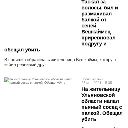
Таскал за
волосы, бил и
размахивал
балкой от
сеней.
Вешкаймец
приревновал
подругу и
обещал убить
В полицию обратилась жительница Вешкаймы, которую
избил ревнивый друг.
Проиcшествия
26 мая 2021, 15:35
На жительницу
Ульяновской
области напал
пьяный сосед с
палкой. Обещал
убить