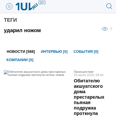
18+
ТЕГИ
0
ударил ножом
НОВОСТИ [588]
ИНТЕРВЬЮ [0]
СОБЫТИЯ [0]
КОМПАНИИ [0]
Проиcшествия
10 июля 2026, 09:44
Обитателю
акшуатского
дома
престарелых
пьяная
подружка
проткнула