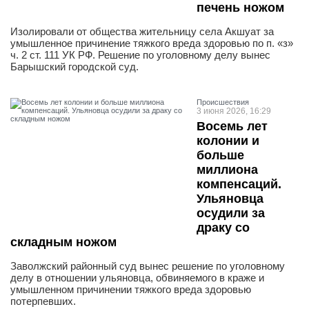
печень ножом
Изолировали от общества жительницу села Акшуат за
умышленное причинение тяжкого вреда здоровью по п. «з»
ч. 2 ст. 111 УК РФ. Решение по уголовному делу вынес
Барышский городской суд.
Проиcшествия
3 июня 2026, 16:29
Восемь лет
колонии и
больше
миллиона
компенсаций.
Ульяновца
осудили за
драку со
складным ножом
Заволжский районный суд вынес решение по уголовному
делу в отношении ульяновца, обвиняемого в краже и
умышленном причинении тяжкого вреда здоровью
потерпевших.