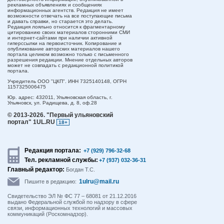
рекламных объявлениях и сообщениях
информационных агентств. Редакция не имеет
возможности отвечать на все поступающие письма
и давать справки, но старается это делать.
Редакция лояльно относится к фрагментарному
цитированию своих материалов сторонними СМИ
и интернет-сайтами при наличии активной
гиперссылки на первоисточник. Копирование и
опубликование авторских материалов нашего
портала целиком возможно только с письменного
разрешения редакции. Мнение отдельных авторов
может не совпадать с редакционной политикой
портала.
Учредитель ООО "ЦКП". ИНН 7325140148, ОГРН
1157325006475
Юр. адрес:
432011,
Ульяновская область,
г.
Ульяновск,
ул. Радищева, д. 8, оф.28
© 2013-2026.
"Первый ульяновский
портал" 1UL.RU
18+
Редакция портала:
+7 (929) 796-32-68
Тел. рекламной службы:
+7 (937) 032-36-31
Главный редактор:
Богдан Т.С.
1ulru@mail.ru
Пишите в редакцию:
Свидетельство ЭЛ № ФС 77 – 68081 от 21.12.2016
выдано Федеральной службой по надзору в сфере
связи, информационных технологий и массовых
коммуникаций (Роскомнадзор).