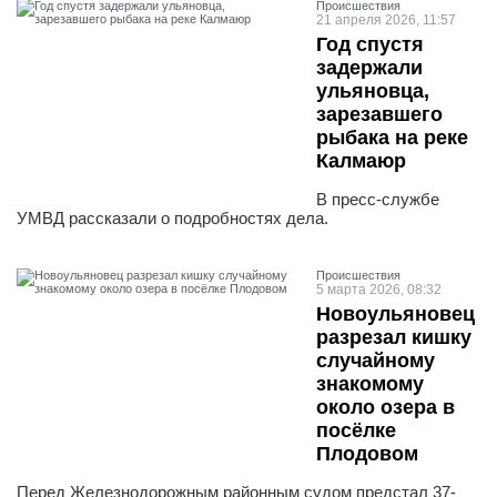
Проиcшествия
21 апреля 2026, 11:57
Год спустя
задержали
ульяновца,
зарезавшего
рыбака на реке
Калмаюр
В пресс-службе
УМВД рассказали о подробностях дела.
Проиcшествия
5 марта 2026, 08:32
Новоульяновец
разрезал кишку
случайному
знакомому
около озера в
посёлке
Плодовом
Перед Железнодорожным районным судом предстал 37-