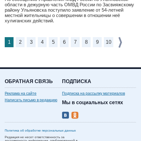
области в дежурную часть ОМВД России по Засвияжскому
району Ульяновска поступило заявление от 54-летней
местной жительницы о совершении в отношении неё
хулиганских действий.
1
2
3
4
5
6
7
8
9
10
ОБРАТНАЯ СВЯЗЬ
ПОДПИСКА
Реклама на сайте
Подписка на рассылку материалов
Написать письмо в редакцию
Мы в социальных сетях
Политика об обработке персональных данных
Редакция не несет ответственность за
достоверность информации, опубликованной в