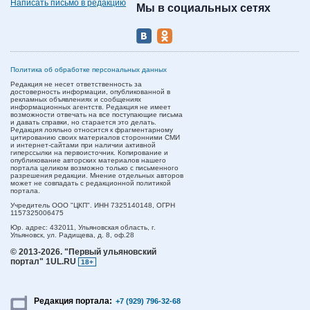
Написать письмо в редакцию
Мы в социальных сетях
Политика об обработке персональных данных
Редакция не несет ответственность за
достоверность информации, опубликованной в
рекламных объявлениях и сообщениях
информационных агентств. Редакция не имеет
возможности отвечать на все поступающие письма
и давать справки, но старается это делать.
Редакция лояльно относится к фрагментарному
цитированию своих материалов сторонними СМИ
и интернет-сайтами при наличии активной
гиперссылки на первоисточник. Копирование и
опубликование авторских материалов нашего
портала целиком возможно только с письменного
разрешения редакции. Мнение отдельных авторов
может не совпадать с редакционной политикой
портала.
Учредитель ООО "ЦКП". ИНН 7325140148, ОГРН
1157325006475
Юр. адрес:
432011,
Ульяновская область,
г.
Ульяновск,
ул. Радищева, д. 8, оф.28
© 2013-2026.
"Первый ульяновский
портал" 1UL.RU
18+
Редакция портала:
+7 (929) 796-32-68