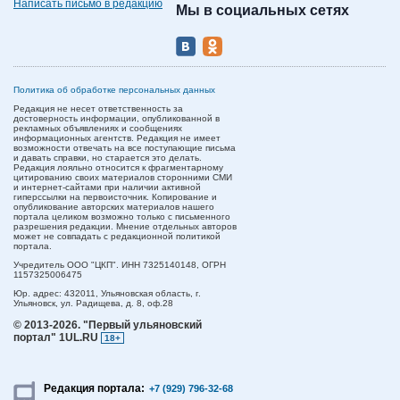
Написать письмо в редакцию
Мы в социальных сетях
Политика об обработке персональных данных
Редакция не несет ответственность за
достоверность информации, опубликованной в
рекламных объявлениях и сообщениях
информационных агентств. Редакция не имеет
возможности отвечать на все поступающие письма
и давать справки, но старается это делать.
Редакция лояльно относится к фрагментарному
цитированию своих материалов сторонними СМИ
и интернет-сайтами при наличии активной
гиперссылки на первоисточник. Копирование и
опубликование авторских материалов нашего
портала целиком возможно только с письменного
разрешения редакции. Мнение отдельных авторов
может не совпадать с редакционной политикой
портала.
Учредитель ООО "ЦКП". ИНН 7325140148, ОГРН
1157325006475
Юр. адрес:
432011,
Ульяновская область,
г.
Ульяновск,
ул. Радищева, д. 8, оф.28
© 2013-2026.
"Первый ульяновский
портал" 1UL.RU
18+
Редакция портала:
+7 (929) 796-32-68